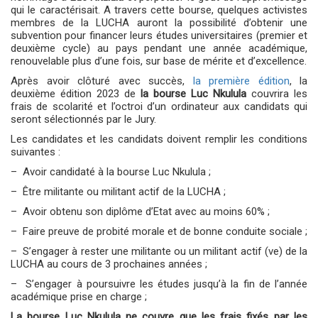
qui le caractérisait. A travers cette bourse, quelques activistes
membres de la LUCHA auront la possibilité d’obtenir une
subvention pour financer leurs études universitaires (premier et
deuxième cycle) au pays pendant une année académique,
renouvelable plus d’une fois, sur base de mérite et d’excellence.
Après avoir clôturé avec succès,
la première édition
, la
deuxième édition 2023 de
la bourse Luc Nkulula
couvrira les
frais de scolarité et l’octroi d’un ordinateur aux candidats qui
seront sélectionnés par le Jury.
Les candidates et les candidats doivent remplir les conditions
suivantes :
– Avoir candidaté à la bourse Luc Nkulula ;
– Être militante ou militant actif de la LUCHA ;
– Avoir obtenu son diplôme d’Etat avec au moins 60% ;
– Faire preuve de probité morale et de bonne conduite sociale ;
– S’engager à rester une militante ou un militant actif (ve) de la
LUCHA au cours de 3 prochaines années ;
– S’engager à poursuivre les études jusqu’à la fin de l’année
académique prise en charge ;
La bourse Luc Nkulula ne couvre que les frais fixés par les