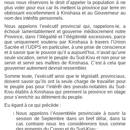
nous nous réservons le droit d’appeler la population à ne
plus voter pour eux car ils mettent la province par terre en
obéissant excellemment à Kinshasa et au Gouverneur au
nom des intérêts personnels.
Nous appelons l’exécutif provincial qui, rappelons-le, a
échoué lamentablement et gouverne médiocrement notre
Province, dans l’illégalité et l’illégitimité excessives, parce
que uniquement soutenu par Kinshasa à travers l’Union
Sacrée et l’UDPS en particulier, à une prise de conscience
et à savoir que le pouvoir qu’il a aujourd’hui, n’avait qu’une
seule vocation, servir le peuple du Sud-Kivu et non pour se
servir et servir ses maîtres de Kinshasa. C’est à cela que
gouverner autrement devrait ressembler.
Somme toute, l’exécutif ainsi que le législatif, provinciaux,
doivent savoir qu’ils ont la seule charge de travailler pour
le peuple pas pour l’intérêt des pseudo-notables du Sud-
Kivu établis à Kinshasa qui prennent la province en otage
pour s’enrichir au détriment du peuple.
Eu égard à ce qui précède :
Nous appelons l’Assemblée provinciale à ouvrir la
session de Septembre dans un bref délai, dans la
cas contraire nous les considérerons tous comme
des ennemis du Congo et du Sud-Kivu ;