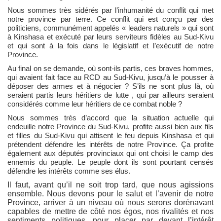
Nous sommes très sidérés par l’inhumanité du conflit qui met
notre province par terre. Ce conflit qui est conçu par des
politiciens, communément appelés « leaders naturels » qui sont
à Kinshasa et exécuté par leurs serviteurs fidèles au Sud-Kivu
et qui sont à la fois dans le législatif et l’exécutif de notre
Province.
Au final on se demande, où sont-ils partis, ces braves hommes,
qui avaient fait face au RCD au Sud-Kivu, jusqu’à le pousser à
déposer des armes et à négocier ? S’ils ne sont plus là, où
seraient partis leurs héritiers de lutte , qui par ailleurs seraient
considérés comme leur héritiers de ce combat noble ?
Nous sommes très d’accord que la situation actuelle qui
endeuille notre Province du Sud-Kivu, profite aussi bien aux fils
et filles du Sud-Kivu qui attisent le feu depuis Kinshasa et qui
prétendent défendre les intérêts de notre Province. Ça profite
également aux députés provinciaux qui ont choisi le camp des
ennemis du peuple. Le peuple dont ils sont pourtant censés
défendre les intérêts comme ses élus.
Il faut, avant qu’il ne soit trop tard, que nous agissions
ensemble. Nous devons pour le salut et l’avenir de notre
Province, arriver à un niveau où nous serons dorénavant
capables de mettre de côté nos égos, nos rivalités et nos
sentiments politiques, pour placer par devant l’intérêt