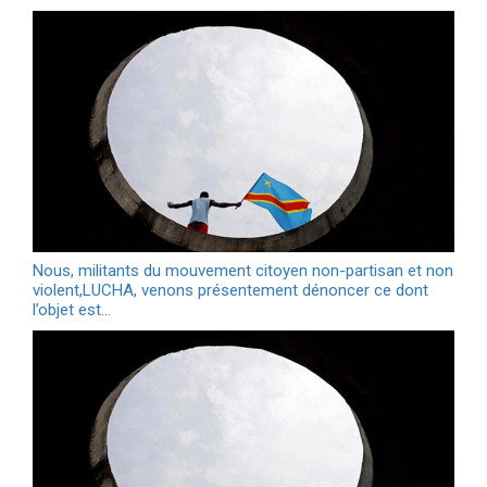
Nous, militants du mouvement citoyen non-partisan et non
violent,LUCHA, venons présentement dénoncer ce dont
l’objet est…