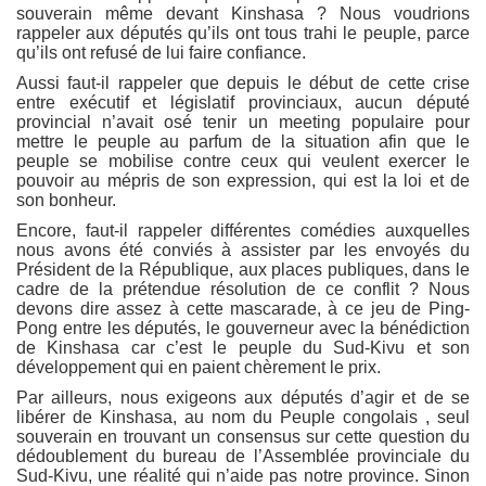
souverain même devant Kinshasa ? Nous voudrions
rappeler aux députés qu’ils ont tous trahi le peuple, parce
qu’ils ont refusé de lui faire confiance.
Aussi faut-il rappeler que depuis le début de cette crise
entre exécutif et législatif provinciaux, aucun député
provincial n’avait osé tenir un meeting populaire pour
mettre le peuple au parfum de la situation afin que le
peuple se mobilise contre ceux qui veulent exercer le
pouvoir au mépris de son expression, qui est la loi et de
son bonheur.
Encore, faut-il rappeler différentes comédies auxquelles
nous avons été conviés à assister par les envoyés du
Président de la République, aux places publiques, dans le
cadre de la prétendue résolution de ce conflit ? Nous
devons dire assez à cette mascarade, à ce jeu de Ping-
Pong entre les députés, le gouverneur avec la bénédiction
de Kinshasa car c’est le peuple du Sud-Kivu et son
développement qui en paient chèrement le prix.
Par ailleurs, nous exigeons aux députés d’agir et de se
libérer de Kinshasa, au nom du Peuple congolais , seul
souverain en trouvant un consensus sur cette question du
dédoublement du bureau de l’Assemblée provinciale du
Sud-Kivu, une réalité qui n’aide pas notre province. Sinon