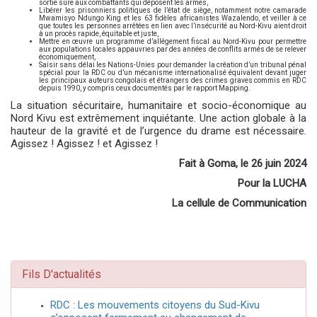
sortie sûre aux combattants qui déposent les armes,
Libérer les prisonniers politiques de l’état de siège, notamment notre camarade
Mwamisyo Ndungo King et les 63 fidèles africanistes Wazalendo, et veiller à ce
que toutes les personnes arrêtées en lien avec l’insécurité au Nord-Kivu aient droit
à un procès rapide, équitable et juste,
Mettre en œuvre un programme d’allégement fiscal au Nord-Kivu pour permettre
aux populations locales appauvries par des années de conflits armés de se relever
économiquement,
Saisir sans délai les Nations-Unies pour demander la création d’un tribunal pénal
spécial pour la RDC ou d’un mécanisme internationalisé équivalent devant juger
les principaux auteurs congolais et étrangers des crimes graves commis en RDC
depuis 1990, y compris ceux documentés par le rapport Mapping.
La situation sécuritaire, humanitaire et socio-économique au
Nord Kivu est extrêmement inquiétante. Une action globale à la
hauteur de la gravité et de l’urgence du drame est nécessaire.
Agissez ! Agissez ! et Agissez !
Fait à Goma, le 26 juin 2024
Pour la LUCHA
La cellule de Communication
Fils D'actualités
RDC : Les mouvements citoyens du Sud-Kivu