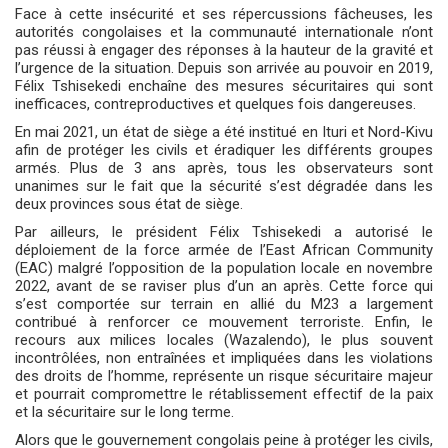
Face à cette insécurité et ses répercussions fâcheuses, les
autorités congolaises et la communauté internationale n’ont
pas réussi à engager des réponses à la hauteur de la gravité et
l’urgence de la situation. Depuis son arrivée au pouvoir en 2019,
Félix Tshisekedi enchaîne des mesures sécuritaires qui sont
inefficaces, contreproductives et quelques fois dangereuses.
En mai 2021, un état de siège a été institué en Ituri et Nord-Kivu
afin de protéger les civils et éradiquer les différents groupes
armés. Plus de 3 ans après, tous les observateurs sont
unanimes sur le fait que la sécurité s’est dégradée dans les
deux provinces sous état de siège.
Par ailleurs, le président Félix Tshisekedi a autorisé le
déploiement de la force armée de l’East African Community
(EAC) malgré l’opposition de la population locale en novembre
2022, avant de se raviser plus d’un an après. Cette force qui
s’est comportée sur terrain en allié du M23 a largement
contribué à renforcer ce mouvement terroriste. Enfin, le
recours aux milices locales (Wazalendo), le plus souvent
incontrôlées, non entraînées et impliquées dans les violations
des droits de l’homme, représente un risque sécuritaire majeur
et pourrait compromettre le rétablissement effectif de la paix
et la sécuritaire sur le long terme.
Alors que le gouvernement congolais peine à protéger les civils,