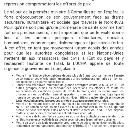
répression compromettent les efforts de paix.
Le séjour de la première ministre à Goma illustre, on l’espère, la
forte préoccupation de son gouvernement face au drame
sécuritaire, humanitaire et sociale que traverse le Nord-Kivu.
Pour qu’il ne soit pas qu’une promenade de santé comme l’ont
fait ses prédécesseurs, il est important que cette visite donne
lieu à des actions politiques, sécuritaires, sociales,
humanitaires, économiques, diplomatiques et judiciaires fortes.
A cet effet, en tant que mouvement luttant depuis des années
pour que les autorités congolaises et les Nations-Unies
mettent fin aux massacres des civils à l’Est du pays et y
restaurent l’autorité de l’Etat, la LUCHA appelle de toute
urgence le gouvernement congolais à :
Mettre fin à l’état de siège qui dure depuis plus de 3 ans pour permettre à l’armée
de concentrer ses efforts spécifiquement sur les opérations militaires et non sur
des questions de gouvernance locale,
Lancer des offensives militaires de grande envergure contre le M23, les ADF et
autres groupes armés en écartant des opérations les officiers et militaires
soupçonnés de violations graves de droits humains, des collisions avec les
groupes armés ou d’affairisme et apportant un soutien financier, logistique et
humain conséquent auxdites opérations. Nous réitérons
notre rejet de principe de
toute négociation avec les groupes armés et aux agresseurs terroristes
.
Mettre un terme aux opérations militaires et à la présence de l’armée ougandaise
en RDC en raison de son soutien avéré au M23, démanteler la MONUSCO qui fait
preuve de passivité depuis des années et doter la force de la SADC des moyens
matériels, financiers, diplomatiques et militaires adéquats,
Fournir une aide humanitaire appropriée aux nombreux déplacés en attendant que
le rétablissement effectif de la paix et la sécurité dans leurs milieux d’origine,
Mettre en œuvre de toute urgence le programme de désarmement, démobilisation,
réinsertion communautaire et stabilisation (PDDRC-S) afin de donner une porte de