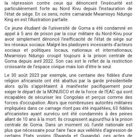
la répression contre ceux qui dénoncent l’insécurité est
particulièrement forte au Nord Kivu depuis l’instauration de
l’état de siège. En ce sens, notre camarade Mwamisyo Ndungo
King en est l’illustration parfaite.
Ce jeune étudiant de l’université de Goma a été condamné en
appel à 5 ans de prison par la cour militaire du Nord-Kivu pour
avoir simplement dénoncé l’inefficacité de l’état de siège sur
les réseaux sociaux. Malgré les plaidoyers incessants d’acteurs
sociaux et politiques locaux, nationaux et internationaux,
Mwamisyo Ndungo croupit toujours à la prison centrale de
Goma depuis avril 2022. Son cas est le reflet de la restriction
croissante de l’espace civique mais loin d’être le seul.
Le 30 août 2023 par exemple, une centaine des fidèles d’une
religion africaniste ont été abattus par la garde présidentielle
alors qu’ils s’apprêtaient à manifester pacifiquement pour
exiger le départ de la MONUSCO et de la force de l’EAC qui sont
incapables de sécuriser les Congolais et perçus comme des
forces d’occupation. Alors que nombreuses autorités militaires
impliquées dans ce carnage n’ont pas été inquiétées, 63 fidèles
africanistes ayant survécu ont été condamnés à des peines
allant de 10 ans à la mort. Ils croupissent aujourd’hui à la prison
centrale de Goma. Dans un moment où l’unité nationale est
plus que nécessaire pour faire face aux velléités d’agression de
certains Etats voisins (Rwanda et Ouganda), ces actes de