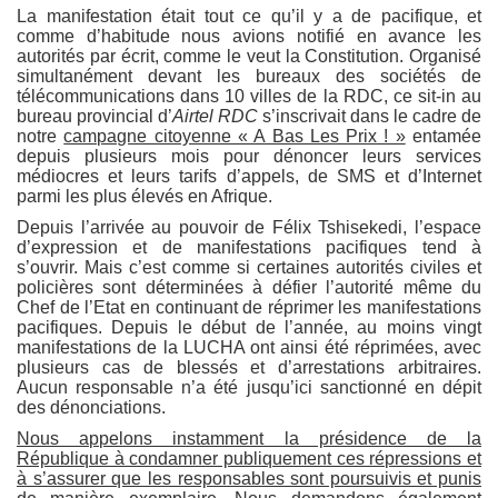
La manifestation était tout ce qu’il y a de pacifique, et
comme d’habitude nous avions notifié en avance les
autorités par écrit, comme le veut la Constitution. Organisé
simultanément devant les bureaux des sociétés de
télécommunications dans 10 villes de la RDC, ce sit-in au
bureau provincial d’
Airtel RDC
s’inscrivait dans le cadre de
notre
campagne citoyenne « A Bas Les Prix ! »
entamée
depuis plusieurs mois pour dénoncer leurs services
médiocres et leurs tarifs d’appels, de SMS et d’Internet
parmi les plus élevés en Afrique.
Depuis l’arrivée au pouvoir de Félix Tshisekedi, l’espace
d’expression et de manifestations pacifiques tend à
s’ouvrir. Mais c’est comme si certaines autorités civiles et
policières sont déterminées à défier l’autorité même du
Chef de l’Etat en continuant de réprimer les manifestations
pacifiques. Depuis le début de l’année, au moins vingt
manifestations de la LUCHA ont ainsi été réprimées, avec
plusieurs cas de blessés et d’arrestations arbitraires.
Aucun responsable n’a été jusqu’ici sanctionné en dépit
des dénonciations.
Nous appelons instamment la présidence de la
République à condamner publiquement ces répressions et
à s’assurer que les responsables sont poursuivis et punis