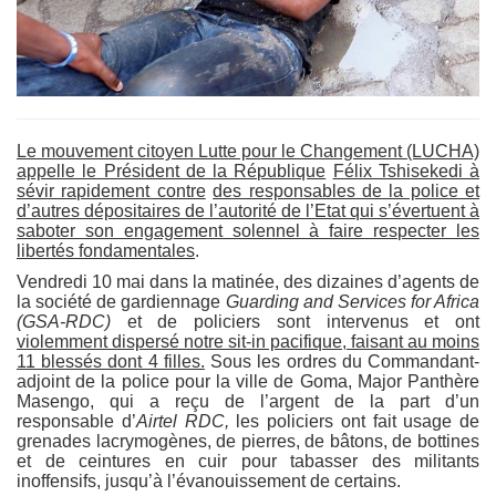
Le mouvement citoyen Lutte pour le Changement (LUCHA)
appelle le Président de la République
Félix Tshisekedi à
sévir rapidement contre
des responsables de la police et
d’autres dépositaires de l’autorité de l’Etat qui s’évertuent à
saboter son engagement solennel à faire respecter les
libertés fondamentales
.
Vendredi 10 mai dans la matinée, des dizaines d’agents de
la société de gardiennage
Guarding and Services for Africa
(GSA-RDC)
et de policiers sont intervenus et ont
violemment dispersé notre sit-in pacifique,
faisant au moins
11 blessés dont 4 filles.
Sous les ordres du Commandant-
adjoint de la police pour la ville de Goma, Major Panthère
Masengo, qui a reçu de l’argent de la part d’un
responsable d’
Airtel RDC,
les policiers ont fait usage de
grenades lacrymogènes, de pierres, de bâtons, de bottines
et de ceintures en cuir pour tabasser des militants
inoffensifs, jusqu’à l’évanouissement de certains.