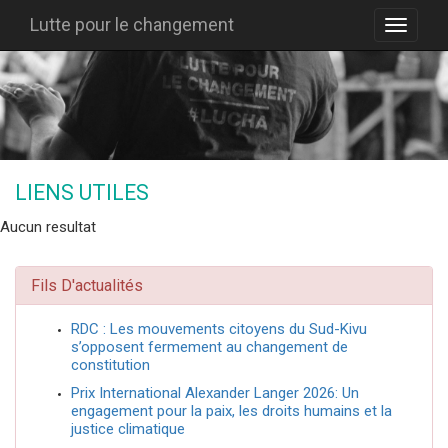
Lutte pour le changement
LIENS UTILES
Aucun resultat
Fils D'actualités
RDC : Les mouvements citoyens du Sud-Kivu
s’opposent fermement au changement de
constitution
Prix International Alexander Langer 2026: Un
engagement pour la paix, les droits humains et la
justice climatique