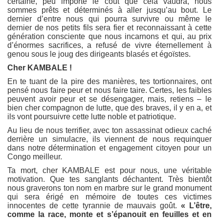
certaine, peu importe le coût que cela vaudra, nous
sommes prêts et déterminés à aller jusqu’au bout. Le
dernier d’entre nous qui pourra survivre ou même le
dernier de nos petits fils sera fier et reconnaissant à cette
génération consciente que nous incarnons et qui, au prix
d’énormes sacrifices, a refusé de vivre éternellement à
genou sous le joug des dirigeants blasés et égoïstes.
Cher KAMBALE !
En te tuant de la pire des manières, tes tortionnaires, ont
pensé nous faire peur et nous faire taire. Certes, les faibles
peuvent avoir peur et se désengager, mais, retiens – le
bien cher compagnon de lutte, que des braves, il y en a, et
ils vont poursuivre cette lutte noble et patriotique.
Au lieu de nous terrifier, avec ton assassinat odieux caché
derrière un simulacre, ils viennent de nous requinquer
dans notre détermination et engagement citoyen pour un
Congo meilleur.
Ta mort, cher KAMBALE est pour nous, une véritable
motivation. Que tes sanglants déchantent. Très bientôt
nous graverons ton nom en marbre sur le grand monument
qui sera érigé en mémoire de toutes ces victimes
innocentes de cette tyrannie de mauvais goût.
« L’être,
comme la race, monte et s’épanouit en feuilles et en