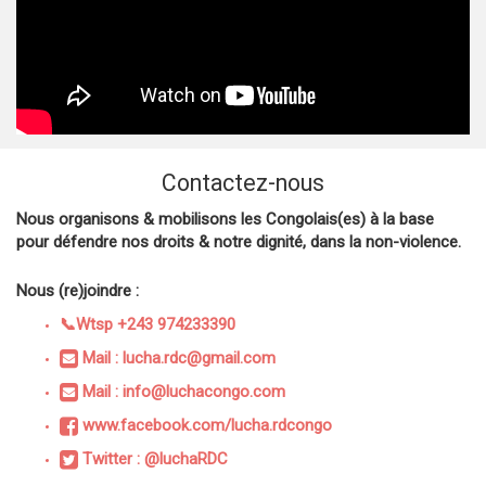
Contactez-nous
Nous organisons & mobilisons les Congolais(es) à la base
pour défendre nos droits & notre dignité, dans la non-violence.
Nous (re)joindre :
📞Wtsp +243 974233390
Mail : lucha.rdc@gmail.com
Mail : info@luchacongo.com
www.facebook.com/lucha.rdcongo
Twitter : @luchaRDC