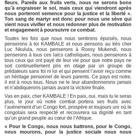
fleurs. Pareils aux fruits verts, nous ne serons bons
qu’à engraisser le sol, mais ceux qui viendront après
nous porteront semence pour la justice et la liberté ».
Ton sang de martyr est donc pour nous une sève qui
vient nous vivifier et nous redonner plus de motivation
et engagement à poursuivre ce combat.
Toutes les fois que nous nous sentirons épuisés, nous
penserons à toi KAMBALE et nous pensons au très cher
Luc Nkulula, nous penserons à Rossy Mukendi, nous
penserons à tous ces laïcs catholiques, nous penserons à
tous ceux qui ont payé de leur vie pour que notre pays ne
soit continuellement pris en otage par un groupe de
prédateurs sans foi ni loi et qui pensent l’avoir reçu comme
un héritage personnel de leurs parents. Ce pays est notre,
il est à nous tous. Nous ne le leur abandonnerons jamais
et n’abdiquerons jamais avant la victoire finale.
Vas en paix, cher KAMBALE ! En paix, oui, mais tu le seras
plus, le jour où notre combat portera ses fruits avec
l’avènement d’un Congo fort, prospère et toujours uni où le
congolais sera respecté et recouvrera sa dignité en tant
qu’un grand peuple au cœur de l’Afrique.
« Pour le Congo, nous nous battrons, pour le Congo,
nous mourons, pour la justice sociale nous nous