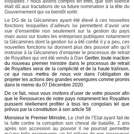
Royalties ? nous avions compris en effet, que son silence
était dû aux tractations de sa future nomination à la tête du
Gouvernement qui va bientôt sortir.
Le DG de la Gécamines ayant été élevé à ces nouvelles
fonctions lesquelles d’ailleurs lui permettent d’avoir une
vue d’ensemble non seulement sur la gestion du pays
mais aussi sur toutes les entreprises publiques notamment
la Gécamines dont la gestion lui a été confié il y a peu, ces
nouvelles fonctions lui donnent plus des pouvoir afin qu’il
instruise à la Gécamines d’entamer le processus de retrait
de Royalties qui ont été vendu à Dan
Gertler, toute inaction
du nouveau premier ministre dans le processus de retrait
de Royalties serai de la complicité et de la haute trahison,
ce qui nous mettra de nous voir dans l’obligation de
projeter les actions des grandes envergures comme promis
dans le memo du 07 Décembre 2020.
De ce fait, nous vous invitons d’user de votre pouvoir afin
que le Ressources de notre pays notamment les Royalties
puissent réellement profiter à tous les congolais tel que
prévus par la constitution à son article 58
Monsieur le Premier Ministre,
Le chef de l’Etat ayant fait de
la lutte contre la corruption son cheval de bataille, 2 ans
après son accession au pouvoir il ne pourrait permettre
qu’une telle escroquerie, un tel pillage de nos ressources