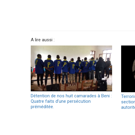
A lire aussi :
Détention de nos huit camarades à Beni :
Terrori
Quatre faits d’une persécution
section
préméditée.
autori