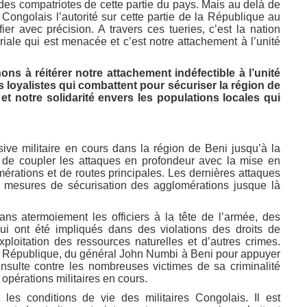
e des compatriotes de cette partie du pays. Mais au delà de
at Congolais l’autorité sur cette partie de la République au
er avec précision. A travers ces tueries, c’est la nation
toriale qui est menacée et c’est notre attachement à l’unité
ons à réitérer notre attachement indéfectible à l’unité
 loyalistes qui combattent pour sécuriser la région de
et notre solidarité envers les populations locales qui
nsive militaire en cours dans la région de Beni jusqu’à la
nt de coupler les attaques en profondeur avec la mise en
érations et de routes principales. Les dernières attaques
 mesures de sécurisation des agglomérations jusque là
ans atermoiement les officiers à la tête de l’armée, des
ui ont été impliqués dans des violations des droits de
ploitation des ressources naturelles et d’autres crimes.
la République, du général John Numbi à Beni pour appuyer
insulte contre les nombreuses victimes de sa criminalité
opérations militaires en cours.
 les conditions de vie des militaires Congolais. Il est