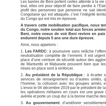
Les tueries de Beni portent certes atteinte à la vi
tout, elles ont pour objectif de faire perdre à l’Et
profit des personnes que personne ne sait identifi
Congolaise qui est attaquée, c’est l’intégrité terri
du Congo qui est mis en épreuve.
A travers cette mobilisation pacifique, nous ten
du Congo, notre soutien total aux forces armées
Beni, notre voeux de voir Beni revivre en paix 
endurent depuis 5 ans une dure épreuve.
Ainsi, nous appelons :
1.
Les FARDC
: à poursuivre sans relâche l’offe
neutralisation complète de l’ennemi. Il est urge
place d’une ceinture de sécurité autour des agglom
de Mantumbi et Mabasele prouvent bien que les
mises en place sont à renforcer.
2.
Au président de la République
: à écarter s
services de renseignement ou d’autres unités, q
l’homme, la collusion avec les groupes armés, ex
L’envoi le 04 décembre 2019 par le président de 
les opérations militaires en cours est une grave 
avérée et porte un coup dur à la bonne marche des 
3.
Au gouvernement
: d’améliorer sensiblement