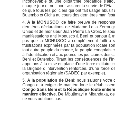
inconcevable qu’une oligarchie prédatrice s’all
chaque jour et nuit pour assurer la survie de l’Etat
ce que tous les policiers qui ont fait usage abusi
Butembo et Oicha au cours des dernières manifestati
4.
A la MONUSCO
: de faire preuve de responsa
dernières déclarations de Madame Leila Zerrougo
Unies et de monsieur Jean Pierre La Croix, le sous
manifestations anti Monusco à Beni et partout à 
pas que la MONUSCO a complètement failli à sa 
frustrations exprimées par la population locale son
tout autre peuple du monde, le peuple congolais mé
à l’identification et aux poursuites judiciaires des
Beni et Butembo. Tirant les conséquences de l’i
appelons à la mise en place d’une force militaire 
la Brigade d’intervention renforcée, d’une force d
organisation régionale (SADEC par exemple).
5.
A la population de Beni
: nous saluons votre c
Congo et à exiger de manière forte le rétablissem
Congo Sans Beni et la République toute entière 
manière effective.
De Mbujimayi à Mbandaka, de L
ne vous oublions pas.