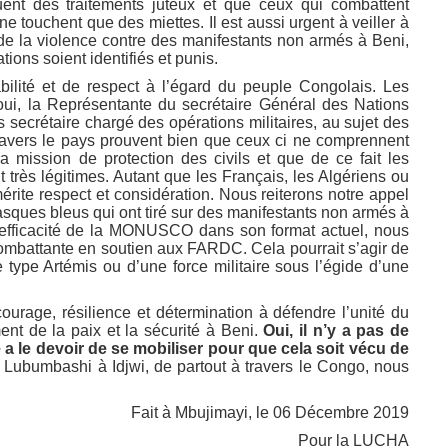
ouent des traitements juteux et que ceux qui combattent
 ne touchent que des miettes. Il est aussi urgent à veiller à
f de la violence contre des manifestants non armés à Beni,
ons soient identifiés et punis.
bilité et de respect à l’égard du peuple Congolais. Les
ui, la Représentante du secrétaire Général des Nations
 secrétaire chargé des opérations militaires, au sujet des
travers le pays prouvent bien que ceux ci ne comprennent
mission de protection des civils et que de ce fait les
t très légitimes. Autant que les Français, les Algériens ou
rite respect et considération. Nous reiterons notre appel
 casques bleus qui ont tiré sur des manifestants non armés à
nefficacité de la MONUSCO dans son format actuel, nous
combattante en soutien aux FARDC. Cela pourrait s’agir de
e type Artémis ou d’une force militaire sous l’égide d’une
ourage, résilience et détermination à défendre l’unité du
ent de la paix et la sécurité à Beni.
Oui, il n’y a pas de
a le devoir de se mobiliser pour que cela soit vécu de
ubumbashi à Idjwi, de partout à travers le Congo, nous
Fait à Mbujimayi, le 06 Décembre 2019
Pour la LUCHA