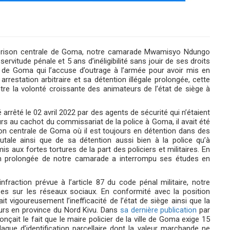
a prison centrale de Goma, notre camarade Mwamisyo Ndungo
vitude pénale et 5 ans d’inéligibilité sans jouir de ses droits
ison de Goma qui l’accuse d’outrage à l’armée pour avoir mis en
rrestation arbitraire et sa détention illégale prolongée, cette
tre la volonté croissante des animateurs de l’état de siège à
rêté le 02 avril 2022 par des agents de sécurité qui n’étaient
s au cachot du commissariat de la police à Goma, il avait été
rison centrale de Goma où il est toujours en détention dans des
rutale ainsi que de sa détention aussi bien à la police qu’à
s aux fortes tortures de la part des policiers et militaires. En
on prolongée de notre camarade a interrompu ses études en
nfraction prévue à l’article 87 du code pénal militaire, notre
es sur les réseaux sociaux. En conformité avec la position
t vigoureusement l’inefficacité de l’état de siège ainsi que la
urs en province du Nord Kivu. Dans
sa dernière publication
par
it le fait que le maire policier de la ville de Goma exige 15
laque d’identification parcellaire dont la valeur marchande ne