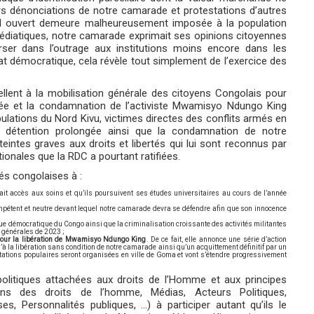
urs dénonciations de notre camarade et protestations d’autres
iel ouvert demeure malheureusement imposée à la population
médiatiques, notre camarade exprimait ses opinions citoyennes
er dans l’outrage aux institutions moins encore dans les
at démocratique, cela révèle tout simplement de l’exercice des
llent à la mobilisation générale des citoyens Congolais pour
gée et la condamnation de l’activiste Mwamisyo Ndungo King
ulations du Nord Kivu, victimes directes des conflits armés en
a détention prolongée ainsi que la condamnation de notre
tes graves aux droits et libertés qui lui sont reconnus par
tionales que la RDC a pourtant ratifiées.
és congolaises à :
it accès aux soins et qu’ils poursuivent ses études universitaires au cours de l’année
mpétent et neutre devant lequel notre camarade devra se défendre afin que son innocence
que démocratique du Congo ainsi que la criminalisation croissante des activités militantes
ns générales de 2023 ;
ur la libération de Mwamisyo Ndungo King
. De ce fait, elle annonce une série d’action
’à la libération sans condition de notre camarade ainsi qu’un acquittement définitif par un
tations populaires seront organisées en ville de Goma et vont s’étendre progressivement
olitiques attachées aux droits de l’Homme et aux principes
ons des droits de l’homme, Médias, Acteurs Politiques,
es, Personnalités publiques, …) à participer autant qu’ils le