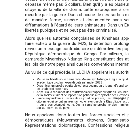
dépasse même pas 5 dollars. Bien qu’il y a eu plusie
citoyens de la ville de Goma, cette escroquerie à c
meurtrie par la guerre. Dans chacune de ses sorties 
de manière ferme, sincère et documentée sans vers
diffamations à l’égard de leurs animateurs. Dans un Et
libertés publiques et ne peut pas être criminalisé.
Alors que les autorités congolaises de Kinshasa appe
faire échec à la guerre du M23, la détention prolon
renvoi un message contradictoire qui démotive les pop
République démocratique du Congo. Par ailleurs, l
camarade Mwamisyo Ndungo King constituent des attein
les lois de notre pays ainsi que les conventions interna
Au vu de ce qui précède, la LUCHA appellent les autorit
Mettre en liberté notre camarade Mwamisyo Ndungo King afin qu’il a
académique prochaine qui débute en janvier 2023 ;
Organiser un procès équitable et juste devant un tribunal d’appel co
soit établie et reconnue ;
Appelle à la cessation des restrictions de l’espace civique en Républi
de la société civile et de l’opposition politique à l’approche des électio
Lance aujourd’hui à travers de ce point de presse, une
Campagne po
citoyenne qui seront menées sur toute l’étendue de la République jusqu
tribunal compétent et neutre. Dès la semaine prochaine, des manifes
aux autres villes du pays.
Nous appelons donc toutes les forces sociales et p
démocratiques (Mouvements citoyens, Organisati
Représentations diplomatiques, Confessions religieus