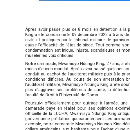
Après avoir passé plus de 8 mois en détention à l
King a été condamné le 09 décembre 2022 à 5 ans de ser
civils et politiques par le tribunal militaire de garn
cause l’efficacité de l’état de siège. Tout comme son a
condamnation est inique, injuste, scandaleuse et mon
museler les voix critiques.
Notre camarade, Mwamisyo Ndungo King, 27 ans, a été ar
munis d’aucun mandat. Après avoir passé quelques jour
conduit au cachot de l’auditorat militaire puis à la p
conditions difficiles. Au cours de son arrestation b
l’auditorat militaire, Mwamisyo Ndungo King a été soumi
plus d’aggraver ses problèmes de santé, la détenti
faculté de Droit à l’Université de Goma.
Poursuivi officiellement pour outrage à l’armée, une i
camarade paye en réalité pour ses opinions exprimé
officielle de la LUCHA, Mwamisyo Ndungo King critiquai
gouvernance prédatrice qui caractérisent ses animate
exemple, notre camarade Mwamisyo Ndungo King dénonça
dollars américains aux habitants pour l’achat d’une p