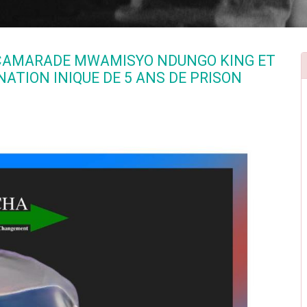
E CAMARADE MWAMISYO NDUNGO KING ET
ATION INIQUE DE 5 ANS DE PRISON