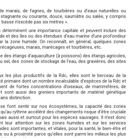
 marais, de fagnes, de tourbières ou d’eaux naturelles ou
st stagnante ou courante, douce, saumâtre ou salée, y compris
 basse n’excède pas six mètres ».
 déterminent une importance capitale et peuvent inclure des
de et des îles ou des étendues d’eau marine d’une profondeur
r la zone humide. On reconnaît, en général, quelques zones
récageuses, marais, marécages et tourbières, etc.
 que des étangs d’aquaculture (à poissons) des étangs agricoles,
 du sel, des zones de stockage de l’eau, des gravières, des sites
 les plus productifs de la Rdc, elles sont le berceau de la
vité primaire dont un nombre incalculable d’espèces de la Rdc et
nnent de fortes concentrations d’oiseaux, de mammifères, de
 et sont aussi des greniers importants de matériel génétique
ans distinction.
 se font sentir sur nos écosystèmes, la capacité des zones
i qu’au rythme accéléré des changements risque d’être cruciale
is aussi et surtout pour les espèces sauvages. Il n’est donc
t leur attention sur les zones humides et sur les services
es sont importantes, et vitales, pour la santé, le bien-être et
es ou à proximité parce qu’elles sont parmi les milieux les plus