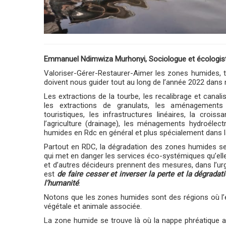
Emmanuel Ndimwiza Murhonyi, Sociologue et écologis
Valoriser-Gérer-Restaurer-Aimer les zones humides, t
doivent nous guider tout au long de l’année 2022 dans
Les extractions de la tourbe, les recalibrage et canali
les extractions de granulats, les aménagements p
touristiques, les infrastructures linéaires, la cro
l’agriculture (drainage), les ménagements hydroélec
humides en Rdc en général et plus spécialement dans la 
Partout en RDC, la dégradation des zones humides se p
qui met en danger les services éco-systémiques qu’elles
et d’autres décideurs prennent des mesures, dans l’urg
est
de faire cesser et inverser la perte et la dégrad
l’humanité
.
Notons que les zones humides sont des régions où l’ea
végétale et animale associée.
La zone humide se trouve là où la nappe phréatique af