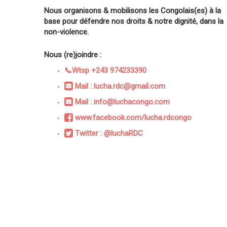
Nous organisons & mobilisons les Congolais(es) à la
base pour défendre nos droits & notre dignité, dans la
non-violence.
Nous (re)joindre :
📞Wtsp +243 974233390
Mail : lucha.rdc@gmail.com
Mail : info@luchacongo.com
www.facebook.com/lucha.rdcongo
Twitter : @luchaRDC