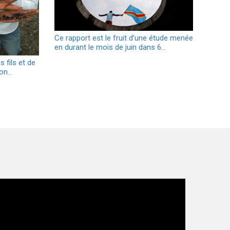
Ce rapport est le fruit d’une étude menée
en durant le mois de juin dans 6…
 fils et de
son…