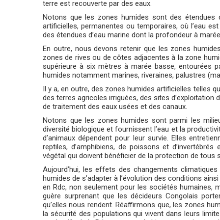
terre est recouverte par des eaux.
Notons que les zones humides sont des étendues de
artificielles, permanentes ou temporaires, où l’eau e
des étendues d’eau marine dont la profondeur à marée
En outre, nous devons retenir que les zones humides
zones de rives ou de côtes adjacentes à la zone humi
supérieure à six mètres à marée basse, entourées pa
humides notamment marines, riveraines, palustres (ma
Il y a, en outre, des zones humides artificielles telles
des terres agricoles irriguées, des sites d’exploitation
de traitement des eaux usées et des canaux.
Notons que les zones humides sont parmi les milieux
diversité biologique et fournissent l’eau et la producti
d’animaux dépendent pour leur survie. Elles entretie
reptiles, d’amphibiens, de poissons et d’invertébrés
végétal qui doivent bénéficier de la protection de tous s
Aujourd’hui, les effets des changements climatiques
humides de s’adapter à l’évolution des conditions ains
en Rdc, non seulement pour les sociétés humaines, ma
guère surprenant que les décideurs Congolais porten
qu’elles nous rendent. Réaffirmons que, les zones humid
la sécurité des populations qui vivent dans leurs limit