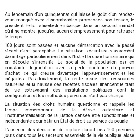
Au lendemain d’un quinquennat qui laisse le go
û
t d’un rendez-
vous manqué avec d’innombrables promesses non tenues, le
président Félix Tshisekedi embarque dans un second mandat
où il ne montre, jusqu’ici, aucun d’empressement pour rattraper
le temps.
100 jours sont passés et aucune démarcation avec le passé
récent n’est perceptible. La situation sécuritaire s’assombrit
davantage particulièrement dans l’Est et la crise humanitaire qui
en découle s’intensifie. Le social de la population est en
constante dégradation avec la perte contenue du pouvoir
d’achat, ce qui creuse davantage l’appauvrissement et les
inégalités. Paradoxalement, la rente issue des ressources
naturelles et la hausse des recettes fiscales financent le train
de vie extravagant des institutions politiques dont la
configuration et les méthodes perverses n’ont pas changé.
La situation des droits humains questionne et rappelle les
temps immémoriaux de la dérive autoritaire et
l’instrumentalisation de la justice censée
ê
tre fonctionnelle et
indépendante pour b
â
tir un État de droit au service du peuple.
L’absence des décisions de rupture durant ces 100 premiers
jours dans tous les secteurs essentiels de la vie publique laisse