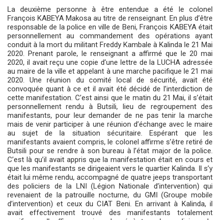
La deuxième personne à être entendue a été le colonel
François KABEYA Makosa au titre de renseignant. En plus d’être
responsable de la police en ville de Beni, François KABEYA était
personnellement au commandement des opérations ayant
conduit à la mort du militant Freddy Kambale à Kalinda le 21 Mai
2020. Prenant parole, le renseignant a affirmé que le 20 mai
2020, il avait reçu une copie d’une lettre de la LUCHA adressée
au maire de la ville et appelant à une marche pacifique le 21 mai
2020. Une réunion du comité local de sécurité, avait été
convoquée quant à ce et il avait été décidé de l’interdiction de
cette manifestation. C’est ainsi que le matin du 21 Mai, il s’était
personnellement rendu à Butsili, lieu de regroupement des
manifestants, pour leur demander de ne pas tenir la marche
mais de venir participer à une réunion d’échange avec le maire
au sujet de la situation sécuritaire. Espérant que les
manifestants avaient compris, le colonel affirme s’être retiré de
Butsili pour se rendre à son bureau à l’état major de la police.
C’est là qu’il avait appris que la manifestation était en cours et
que les manifestants se dirigeaient vers le quartier Kalinda. Il s’y
était lui même rendu, accompagné de quatre jeeps transportant
des policiers de la LNI (Légion Nationale d’intervention) qui
revenaient de la patrouille nocturne, du GMI (Groupe mobile
d’intervention) et ceux du CIAT Beni. En arrivant à Kalinda, il
avait effectivement trouvé des manifestants totalement