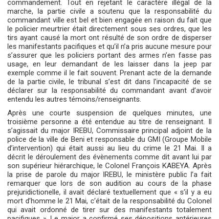
commandement. Tout en rejetant le caractère illégal de la
marche, la partie civile a soutenu que la responsabilité du
commandant ville est bel et bien engagée en raison du fait que
le policier meurtrier était directement sous ses ordres, que les
tirs ayant causé la mort ont résulté de son ordre de disperser
les manifestants pacifiques et qu’il n’a pris aucune mesure pour
s’assurer que les policiers portant des armes n’en fasse pas
usage, en leur demandant de les laisser dans la jeep par
exemple comme il le fait souvent. Prenant acte de la demande
de la partie civile, le tribunal s’est dit dans l’incapacité de se
déclarer sur la responsabilité du commandant avant d’avoir
entendu les autres témoins/renseignants.
Après une courte suspension de quelques minutes, une
troisième personne a été entendue au titre de renseignant. Il
s’agissait du major IREBU, Commissaire principal adjoint de la
police de la ville de Beni et responsable du GMI (Groupe Mobile
d’intervention) qui était aussi au lieu du crime le 21 Mai. Il a
décrit le déroulement des évènements comme dit avant lui par
son supérieur hiérarchique, le Colonel François KABEYA. Après
la prise de parole du major IREBU, le ministère public l’a fait
remarquer que lors de son audition au cours de la phase
prejuridictionelle, il avait déclaré textuellement que « s’il y a eu
mort d’homme le 21 Mai, c’était de la responsabilité du Colonel
qui avait ordonné de tirer sur des manifestants totalement
pacifiques ». Le major a confirmé ses dépositions antérieures