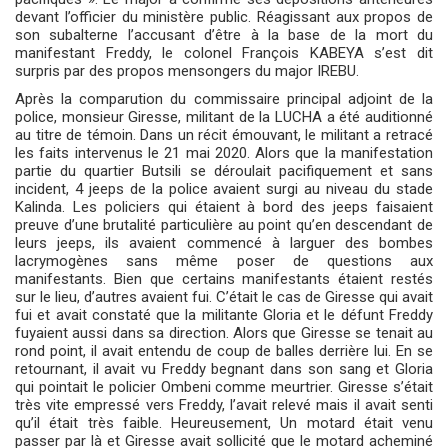
devant l’officier du ministère public. Réagissant aux propos de
son subalterne l’accusant d’être à la base de la mort du
manifestant Freddy, le colonel François KABEYA s’est dit
surpris par des propos mensongers du major IREBU.
Après la comparution du commissaire principal adjoint de la
police, monsieur Giresse, militant de la LUCHA a été auditionné
au titre de témoin. Dans un récit émouvant, le militant a retracé
les faits intervenus le 21 mai 2020. Alors que la manifestation
partie du quartier Butsili se déroulait pacifiquement et sans
incident, 4 jeeps de la police avaient surgi au niveau du stade
Kalinda. Les policiers qui étaient à bord des jeeps faisaient
preuve d’une brutalité particulière au point qu’en descendant de
leurs jeeps, ils avaient commencé à larguer des bombes
lacrymogènes sans même poser de questions aux
manifestants. Bien que certains manifestants étaient restés
sur le lieu, d’autres avaient fui. C’était le cas de Giresse qui avait
fui et avait constaté que la militante Gloria et le défunt Freddy
fuyaient aussi dans sa direction. Alors que Giresse se tenait au
rond point, il avait entendu de coup de balles derrière lui. En se
retournant, il avait vu Freddy begnant dans son sang et Gloria
qui pointait le policier Ombeni comme meurtrier. Giresse s’était
très vite empressé vers Freddy, l’avait relevé mais il avait senti
qu’il était très faible. Heureusement, Un motard était venu
passer par là et Giresse avait sollicité que le motard acheminé