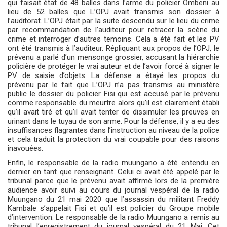
qui faisait état de 48 balles dans l’arme du policier Ombeni au
lieu de 52 balles que L’OPJ avait transmis son dossier à
l’auditorat. L’OPJ était par la suite descendu sur le lieu du crime
par recommandation de l’auditeur pour retracer la scène du
crime et interroger d’autres temoins. Cela a été fait et les PV
ont été transmis à l’auditeur. Répliquant aux propos de l’OPJ, le
prévenu a parlé d’un mensonge grossier, accusant la hiérarchie
policière de protéger le vrai auteur et de l’avoir forcé à signer le
PV de saisie d’objets. La défense a étayé les propos du
prévenu par le fait que L’OPJ n’a pas transmis au ministère
public le dossier du policier Fisi qui est accusé par le prévenu
comme responsable du meurtre alors qu’il est clairement établi
qu’il avait tiré et qu’il avait tenter de dissimuler les preuves en
urinant dans le tuyau de son arme. Pour la défense, il y a eu des
insuffisances flagrantes dans l’instruction au niveau de la police
et cela traduit la protection du vrai coupable pour des raisons
inavouées.
Enfin, le responsable de la radio muungano a été entendu en
dernier en tant que renseignant. Celui ci avait été appelé par le
tribunal parce que le prévenu avait affirmé lors de la première
audience avoir suivi au cours du journal vespéral de la radio
Muungano du 21 mai 2020 que l’assassin du militant Freddy
Kambale s’appelait Fisi et qu’il est policier du Groupe mobile
d’intervention. Le responsable de la radio Muungano a remis au
tribunal l’enregistrement du journal vespéral du 21 Mai. Cet