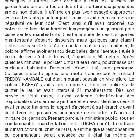
pacifiques. Il affirme avoir ordonné à tous les policiers de
garder leurs armes à feu au dos et de ne faire usage que des
armes non létales. Il affirme en plus avoir essayé d’approcher
les manifestants pour leur parler mais il avait senti une certaine
négativité de leur côté. C’est ainsi qu’il avait ordonné aux
policiers de tirer deux bombes lacrymogènes uniquement pour
disperser les manifestants. C’est à la suite de ces tirs que les
manifestants s’étaient dispersés mais quelques uns étaient
restés assis sur le lieu. Alors que la situation était maîtrisée, le
colonel affirme avoir entendu deux balles dans l’avenue située à
droite du lieu où il se trouvait, à quelques 50 mètres. Après
quelques minutes, le policier Ombeni était venu, pourchassé par
quelques habitants l’accusant d’avoir tué une personne.
Quelques instants après, une moto transportant le militant
FREDDY KAMBALE qui était mourant passait en vive allure. Le
colonel KABEYA avait alors ordonné à tous les policiers de
quitter le lieu et avait interpellé 21 manifestants. Dès son
arrivée à l’état major, il avait ordonné l’identification des
responsables des armes ayant tiré et en avait identifiés deux. Il
avait ensuite transmis le rapport d’incident à sa hiérarchie avant
de déférer les présumés auteurs de ce meurtre à l’auditorat
militaire de garnison. Prenant parole, le ministère public, tout en
condamnant la manifestation de la LUCHA qui était contraire
aux instructions du chef de l’état, a estimé que la responsabilité
du commandant serait engagée car il était lui même en