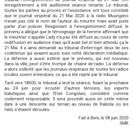
enregistrement a été auditionné séance tenante. Le tribunal,
toutes les parties au procès et l’assistance ont tous constaté
que le journal vespéral du 21 Mai 2020 à la radio Muungano
n’avait pas cité le nom de l’auteur du meurtre mais avait juste
parler d’un policier. Réagissant à l’enregistrement diffusé, le
prévenu a allégué que le témoignage de la femme affirmant que
le meurtrier s’appelle Lady n’a pas été diffusé au cours de cette
rediffusion en audience mais qu’il avait bel et bien attendu ça le
21 Mai. Il a ainsi demandé au tribunal d’interroger deux de ses
codétenus qui avaient aussi suivi cette déclaration médiatique.
La défense a aussi estimé que le prévenu, qui est nouveau
dans la ville, peut s’être trompé de chaîne de radio. La défense
a alors sollicité que les journaux vespéraux de toutes les radios
locales soient entendues, ce qui a été rejeté par le tribunal.
Tard vers 18h00, le tribunal a levé la séance, fixant la prochaine
au 24 juin pour écouter d’autres témoins, les experts
balistiques ainsi que l’Etat Congolais, considéré comme
civilement responsable. Il sera procédé aussi en cette même
date à une descente sur terrain au niveau de Kalinda où les
faits s’étaient déroulés.
Fait à Beni, le 08 juin 2020
SMK