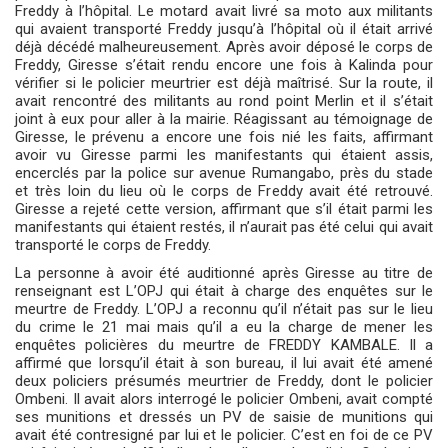
Freddy à l’hôpital. Le motard avait livré sa moto aux militants
qui avaient transporté Freddy jusqu’à l’hôpital où il était arrivé
déjà décédé malheureusement. Après avoir déposé le corps de
Freddy, Giresse s’était rendu encore une fois à Kalinda pour
vérifier si le policier meurtrier est déjà maîtrisé. Sur la route, il
avait rencontré des militants au rond point Merlin et il s’était
joint à eux pour aller à la mairie. Réagissant au témoignage de
Giresse, le prévenu a encore une fois nié les faits, affirmant
avoir vu Giresse parmi les manifestants qui étaient assis,
encerclés par la police sur avenue Rumangabo, près du stade
et très loin du lieu où le corps de Freddy avait été retrouvé.
Giresse a rejeté cette version, affirmant que s’il était parmi les
manifestants qui étaient restés, il n’aurait pas été celui qui avait
transporté le corps de Freddy.
La personne à avoir été auditionné après Giresse au titre de
renseignant est L’OPJ qui était à charge des enquêtes sur le
meurtre de Freddy. L’OPJ a reconnu qu’il n’était pas sur le lieu
du crime le 21 mai mais qu’il a eu la charge de mener les
enquêtes policières du meurtre de FREDDY KAMBALE. Il a
affirmé que lorsqu’il était à son bureau, il lui avait été amené
deux policiers présumés meurtrier de Freddy, dont le policier
Ombeni. Il avait alors interrogé le policier Ombeni, avait compté
ses munitions et dressés un PV de saisie de munitions qui
avait été contresigné par lui et le policier. C’est en foi de ce PV