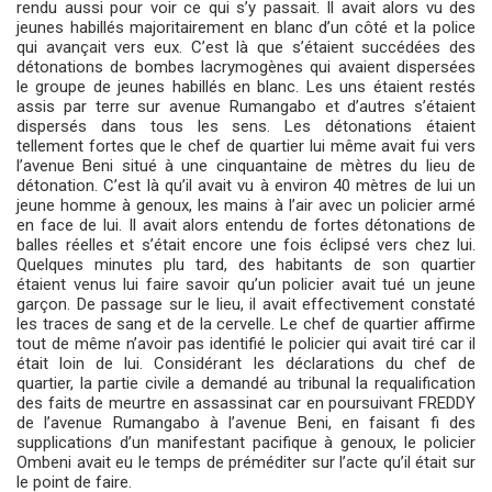
rendu aussi pour voir ce qui s’y passait. Il avait alors vu des
jeunes habillés majoritairement en blanc d’un côté et la police
qui avançait vers eux. C’est là que s’étaient succédées des
détonations de bombes lacrymogènes qui avaient dispersées
le groupe de jeunes habillés en blanc. Les uns étaient restés
assis par terre sur avenue Rumangabo et d’autres s’étaient
dispersés dans tous les sens. Les détonations étaient
tellement fortes que le chef de quartier lui même avait fui vers
l’avenue Beni situé à une cinquantaine de mètres du lieu de
détonation. C’est là qu’il avait vu à environ 40 mètres de lui un
jeune homme à genoux, les mains à l’air avec un policier armé
en face de lui. Il avait alors entendu de fortes détonations de
balles réelles et s’était encore une fois éclipsé vers chez lui.
Quelques minutes plu tard, des habitants de son quartier
étaient venus lui faire savoir qu’un policier avait tué un jeune
garçon. De passage sur le lieu, il avait effectivement constaté
les traces de sang et de la cervelle. Le chef de quartier affirme
tout de même n’avoir pas identifié le policier qui avait tiré car il
était loin de lui. Considérant les déclarations du chef de
quartier, la partie civile a demandé au tribunal la requalification
des faits de meurtre en assassinat car en poursuivant FREDDY
de l’avenue Rumangabo à l’avenue Beni, en faisant fi des
supplications d’un manifestant pacifique à genoux, le policier
Ombeni avait eu le temps de préméditer sur l’acte qu’il était sur
le point de faire.