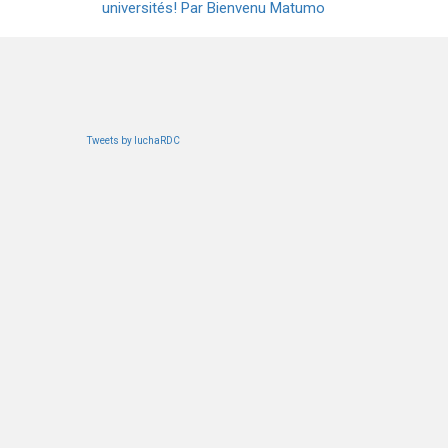
universités! Par Bienvenu Matumo
Tweets by luchaRDC