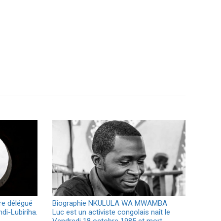
re délégué
Biographie NKULULA WA MWAMBA
di-Lubiriha.
Luc est un activiste congolais naît le
Vendredi 18 octobre 1985 et mort…