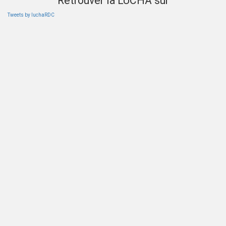
Retrouver la LUCHA sur
Tweets by luchaRDC