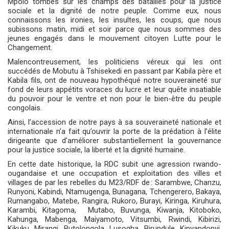
Mpolo tombés sur les champs des batailles pour la justice
sociale et la dignité de notre peuple. Comme eux, nous
connaissons les ironies, les insultes, les coups, que nous
subissons matin, midi et soir parce que nous sommes des
jeunes engagés dans le mouvement citoyen Lutte pour le
Changement.
Malencontreusement, les politiciens véreux qui les ont
succédés de Mobutu à Tshisekedi en passant par Kabila père et
Kabila fils, ont de nouveau hypothéqué notre souveraineté sur
fond de leurs appétits voraces du lucre et leur quête insatiable
du pouvoir pour le ventre et non pour le bien-être du peuple
congolais.
Ainsi, l’accession de notre pays à sa souveraineté nationale et
internationale n’a fait qu’ouvrir la porte de la prédation à l’élite
dirigeante que d’améliorer substantiellement la gouvernance
pour la justice sociale, la liberté et la dignité humaine.
En cette date historique, la RDC subit une agression rwando-
ougandaise et une occupation et exploitation des villes et
villages de par les rebelles du M23/RDF de : ⁠Sarambwe, Chanzu,
Runyoni, Kabindi, ⁠Ntamugenga, Bunagana, ⁠Tchengerero, Bakaya,
⁠Rumangabo, Matebe, Rangira, ⁠Rukoro, Burayi, ⁠Kiringa, ⁠Kiruhura,
Karambi, ⁠Kitagoma, ⁠Mutabo, ⁠Buvunga, ⁠Kiwanja, ⁠Kitoboko,
⁠Kahunga, ⁠Mabenga, ⁠Maiyamoto, Vitsumbi, ⁠Rwindi, ⁠Kibirizi,
⁠Kikuku, Mirangi, Butolongola, ⁠Lusogha, ⁠Birundule, ⁠Kinyandonyi,