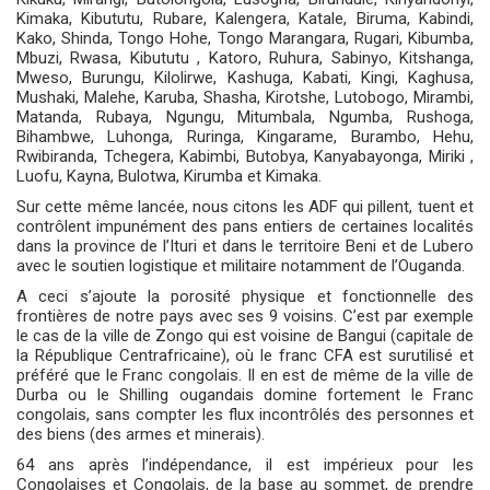
⁠Kimaka, ⁠Kibututu, Rubare, ⁠Kalengera, ⁠Katale, ⁠Biruma, ⁠Kabindi,
Kako, ⁠Shinda, ⁠Tongo Hohe, Tongo Marangara, Rugari, ⁠Kibumba,
Mbuzi, ⁠Rwasa, ⁠Kibututu , ⁠Katoro, ⁠Ruhura, ⁠Sabinyo, Kitshanga,
Mweso, Burungu, Kilolirwe, Kashuga, Kabati, Kingi, Kaghusa,
Mushaki, Malehe, Karuba, Shasha, Kirotshe, Lutobogo, Mirambi,
Matanda, Rubaya, Ngungu, Mitumbala, Ngumba, Rushoga,
Bihambwe, Luhonga, ⁠Ruringa, ⁠Kingarame, Burambo, ⁠Hehu,
Rwibiranda, Tchegera, ⁠Kabimbi, Butobya, Kanyabayonga, ⁠Miriki ,
⁠Luofu, ⁠Kayna, Bulotwa, Kirumba et Kimaka.
Sur cette même lancée, nous citons les ADF qui pillent, tuent et
contrôlent impunément des pans entiers de certaines localités
dans la province de l’Ituri et dans le territoire Beni et de Lubero
avec le soutien logistique et militaire notamment de l’Ouganda.
A ceci s’ajoute la porosité physique et fonctionnelle des
frontières de notre pays avec ses 9 voisins. C’est par exemple
le cas de la ville de Zongo qui est voisine de Bangui (capitale de
la République Centrafricaine), où le franc CFA est surutilisé et
préféré que le Franc congolais. Il en est de même de la ville de
Durba ou le Shilling ougandais domine fortement le Franc
congolais, sans compter les flux incontrôlés des personnes et
des biens (des armes et minerais).
64 ans après l’indépendance, il est impérieux pour les
Congolaises et Congolais, de la base au sommet, de prendre