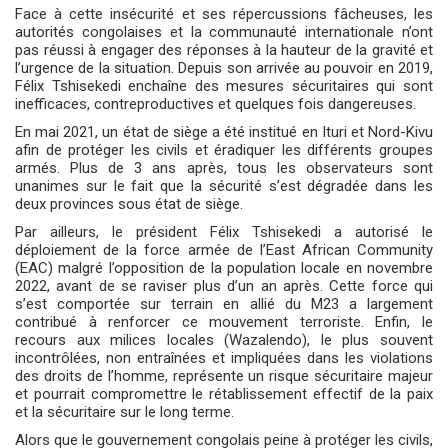
Face à cette insécurité et ses répercussions fâcheuses, les
autorités congolaises et la communauté internationale n’ont
pas réussi à engager des réponses à la hauteur de la gravité et
l’urgence de la situation. Depuis son arrivée au pouvoir en 2019,
Félix Tshisekedi enchaîne des mesures sécuritaires qui sont
inefficaces, contreproductives et quelques fois dangereuses.
En mai 2021, un état de siège a été institué en Ituri et Nord-Kivu
afin de protéger les civils et éradiquer les différents groupes
armés. Plus de 3 ans après, tous les observateurs sont
unanimes sur le fait que la sécurité s’est dégradée dans les
deux provinces sous état de siège.
Par ailleurs, le président Félix Tshisekedi a autorisé le
déploiement de la force armée de l’East African Community
(EAC) malgré l’opposition de la population locale en novembre
2022, avant de se raviser plus d’un an après. Cette force qui
s’est comportée sur terrain en allié du M23 a largement
contribué à renforcer ce mouvement terroriste. Enfin, le
recours aux milices locales (Wazalendo), le plus souvent
incontrôlées, non entraînées et impliquées dans les violations
des droits de l’homme, représente un risque sécuritaire majeur
et pourrait compromettre le rétablissement effectif de la paix
et la sécuritaire sur le long terme.
Alors que le gouvernement congolais peine à protéger les civils,