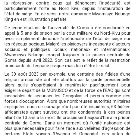
la répression contre ceux qui dénoncent l’insécurité est
particulièrement forte au Nord Kivu depuis l’instauration de
l’état de siège. En ce sens, notre camarade Mwamisyo Ndungo
King en est l’illustration parfaite.
Ce jeune étudiant de l’université de Goma a été condamné en
appel à 5 ans de prison par la cour militaire du Nord-Kivu pour
avoir simplement dénoncé l’inefficacité de l’état de siège sur
les réseaux sociaux. Malgré les plaidoyers incessants d’acteurs
sociaux et politiques locaux, nationaux et internationaux,
Mwamisyo Ndungo croupit toujours à la prison centrale de
Goma depuis avril 2022. Son cas est le reflet de la restriction
croissante de l’espace civique mais loin d’être le seul.
Le 30 août 2023 par exemple, une centaine des fidèles d’une
religion africaniste ont été abattus par la garde présidentielle
alors qu’ils s’apprêtaient à manifester pacifiquement pour
exiger le départ de la MONUSCO et de la force de l’EAC qui sont
incapables de sécuriser les Congolais et perçus comme des
forces d’occupation. Alors que nombreuses autorités militaires
impliquées dans ce carnage n’ont pas été inquiétées, 63 fidèles
africanistes ayant survécu ont été condamnés à des peines
allant de 10 ans à la mort. Ils croupissent aujourd’hui à la prison
centrale de Goma. Dans un moment où l’unité nationale est
plus que nécessaire pour faire face aux velléités d’agression de
certains Etats voisins (Rwanda et Ouganda), ces actes de