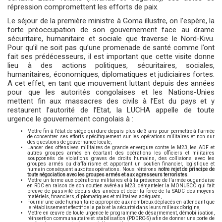
répression compromettent les efforts de paix.
Le séjour de la première ministre à Goma illustre, on l’espère, la
forte préoccupation de son gouvernement face au drame
sécuritaire, humanitaire et sociale que traverse le Nord-Kivu.
Pour qu’il ne soit pas qu’une promenade de santé comme l’ont
fait ses prédécesseurs, il est important que cette visite donne
lieu à des actions politiques, sécuritaires, sociales,
humanitaires, économiques, diplomatiques et judiciaires fortes.
A cet effet, en tant que mouvement luttant depuis des années
pour que les autorités congolaises et les Nations-Unies
mettent fin aux massacres des civils à l’Est du pays et y
restaurent l’autorité de l’Etat, la LUCHA appelle de toute
urgence le gouvernement congolais à :
Mettre fin à l’état de siège qui dure depuis plus de 3 ans pour permettre à l’armée
de concentrer ses efforts spécifiquement sur les opérations militaires et non sur
des questions de gouvernance locale,
Lancer des offensives militaires de grande envergure contre le M23, les ADF et
autres groupes armés en écartant des opérations les officiers et militaires
soupçonnés de violations graves de droits humains, des collisions avec les
groupes armés ou d’affairisme et apportant un soutien financier, logistique et
humain conséquent auxdites opérations. Nous réitérons
notre rejet de principe de
toute négociation avec les groupes armés et aux agresseurs terroristes
.
Mettre un terme aux opérations militaires et à la présence de l’armée ougandaise
en RDC en raison de son soutien avéré au M23, démanteler la MONUSCO qui fait
preuve de passivité depuis des années et doter la force de la SADC des moyens
matériels, financiers, diplomatiques et militaires adéquats,
Fournir une aide humanitaire appropriée aux nombreux déplacés en attendant que
le rétablissement effectif de la paix et la sécurité dans leurs milieux d’origine,
Mettre en œuvre de toute urgence le programme de désarmement, démobilisation,
réinsertion communautaire et stabilisation (PDDRC-S) afin de donner une porte de