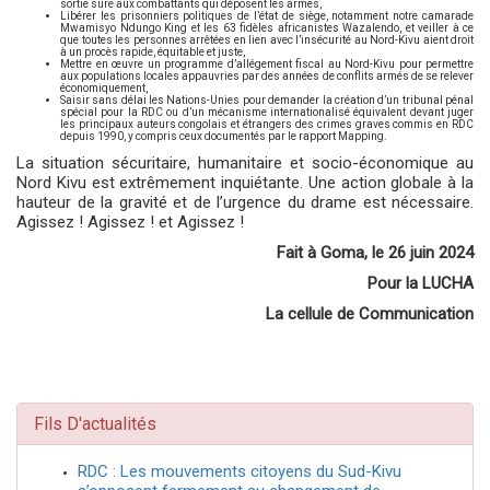
sortie sûre aux combattants qui déposent les armes,
Libérer les prisonniers politiques de l’état de siège, notamment notre camarade
Mwamisyo Ndungo King et les 63 fidèles africanistes Wazalendo, et veiller à ce
que toutes les personnes arrêtées en lien avec l’insécurité au Nord-Kivu aient droit
à un procès rapide, équitable et juste,
Mettre en œuvre un programme d’allégement fiscal au Nord-Kivu pour permettre
aux populations locales appauvries par des années de conflits armés de se relever
économiquement,
Saisir sans délai les Nations-Unies pour demander la création d’un tribunal pénal
spécial pour la RDC ou d’un mécanisme internationalisé équivalent devant juger
les principaux auteurs congolais et étrangers des crimes graves commis en RDC
depuis 1990, y compris ceux documentés par le rapport Mapping.
La situation sécuritaire, humanitaire et socio-économique au
Nord Kivu est extrêmement inquiétante. Une action globale à la
hauteur de la gravité et de l’urgence du drame est nécessaire.
Agissez ! Agissez ! et Agissez !
Fait à Goma, le 26 juin 2024
Pour la LUCHA
La cellule de Communication
Fils D'actualités
RDC : Les mouvements citoyens du Sud-Kivu