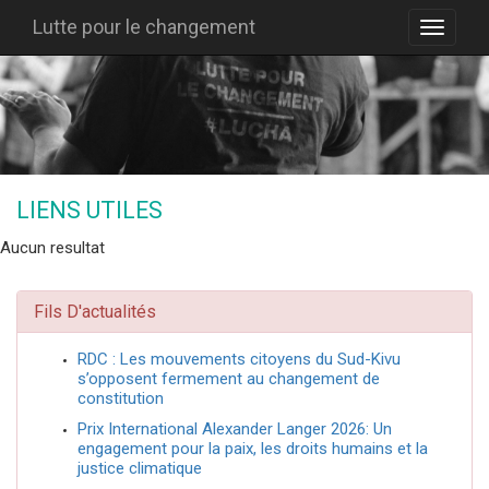
Lutte pour le changement
LIENS UTILES
Aucun resultat
Fils D'actualités
RDC : Les mouvements citoyens du Sud-Kivu
s’opposent fermement au changement de
constitution
Prix International Alexander Langer 2026: Un
engagement pour la paix, les droits humains et la
justice climatique