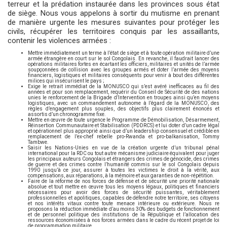
terreur et la prédation instaurée dans les provinces sous état
de siège. Nous vous appelons à sortir du mutisme en prenant
de manière urgente les mesures suivantes pour protéger les
civils, récupérer les territoires conquis par les assaillants,
contenir les violences armées :
Mettre immédiatement un terme à l’état de siège et à toute opération militaire d’une
armée étrangère en court sur le sol Congolais. En revanche, il faudrait lancer des
opérations militaires fortes en écartant les officiers, militaires et unités de l’armée
soupçonnées de collision avec les groupes armés et doter l’armée des moyens
financiers, logistiques et militaires conséquents pour venir à bout des différentes
milices qui insécurisent le pays ;
Exige le retrait immédiat de la MONUSCO qui s’est avéré inefficaces au fil des
années et pour son remplacement, requérir du Conseil de Sécurité de des nations
unies le renforcement de la Brigade d’Intervention en troupes ainsi qu’en moyens
logistiques, avec un commandement autonome à l’égard de la MONUSCO, des
règles d’engagement plus souples, des objectifs plus clairement énoncés et
assortis d’un chronogramme fixe.
Mettre en œuvre de toute urgence le Programme de Démobilisation, Désarmement,
Réinsertion Communautaire et Stabilisation (PDDRCS) et lui doter d’un cadre légal
et opérationnel plus approprié ainsi que d’un leadership consensuel et crédible en
remplacement de l’ex-chef rebelle pro-Rwanda et pro-balkanisation, Tommy
Tambwe.
Saisir les Nations-Unies en vue de la création urgente d’un tribunal pénal
international pour la RDC ou tout autre mécanisme judiciaire équivalent pour juger
les principaux auteurs Congolais et étrangers des crimes de génocide, des crimes
de guerre et des crimes contre l’humanité commis sur le sol Congolais depuis
1990 jusqu’à ce jour, assurer à toutes les victimes le droit à la vérité, aux
compensations, aux réparations, à la mémoire et aux garanties de non-répétition.
Faire de la réforme de nos forces de défense et de sécurité une priorité nationale
absolue et tout mettre en œuvre tous les moyens légaux, politiques et financiers
nécessaires pour avoir des forces de sécurité puissantes, véritablement
professionnelles et apolitiques, capables de défendre notre territoire, ses citoyens
et nos intérêts vitaux contre toute menace intérieure ou extérieure. Nous re
proposons la réduction immédiate d’au moins 30% des budgets de fonctionnement
et de personnel politique des institutions de la République et l’allocation des
ressources économisées à nos forces armées dans le cadre du récent projet de loi
de programmation militaire.