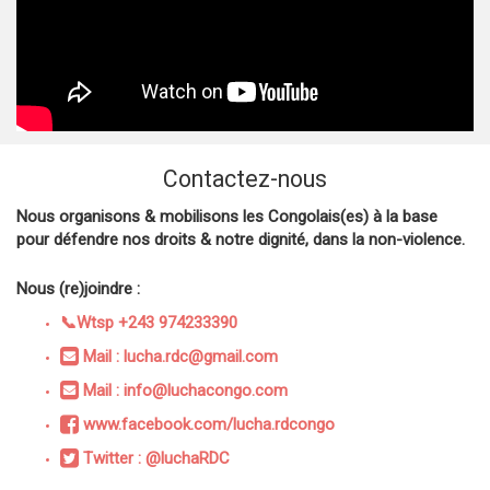
Contactez-nous
Nous organisons & mobilisons les Congolais(es) à la base
pour défendre nos droits & notre dignité, dans la non-violence.
Nous (re)joindre :
📞Wtsp +243 974233390
Mail : lucha.rdc@gmail.com
Mail : info@luchacongo.com
www.facebook.com/lucha.rdcongo
Twitter : @luchaRDC