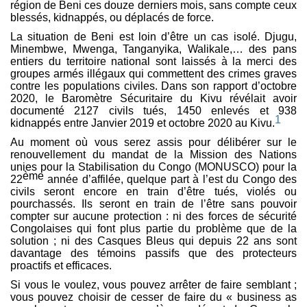
région de Beni ces douze derniers mois, sans compte ceux
blessés, kidnappés, ou déplacés de force.
La situation de Beni est loin d’être un cas isolé. Djugu,
Minembwe, Mwenga, Tanganyika, Walikale,… des pans
entiers du territoire national sont laissés à la merci des
groupes armés illégaux qui commettent des crimes graves
contre les populations civiles. Dans son rapport d’octobre
2020, le Baromètre Sécuritaire du Kivu révélait avoir
documenté 2127 civils tués, 1450 enlevés et 938
1
kidnappés entre Janvier 2019 et octobre 2020 au Kivu.
Au moment où vous serez assis pour délibérer sur le
renouvellement du mandat de la Mission des Nations
unies pour la Stabilisation du Congo (MONUSCO) pour la
ème
22
année d’affilée, quelque part à l’est du Congo des
civils seront encore en train d’être tués, violés ou
pourchassés. Ils seront en train de l’être sans pouvoir
compter sur aucune protection : ni des forces de sécurité
Congolaises qui font plus partie du problème que de la
solution ; ni des Casques Bleus qui depuis 22 ans sont
davantage des témoins passifs que des protecteurs
proactifs et efficaces.
Si vous le voulez, vous pouvez arrêter de faire semblant ;
vous pouvez choisir de cesser de faire du « business as