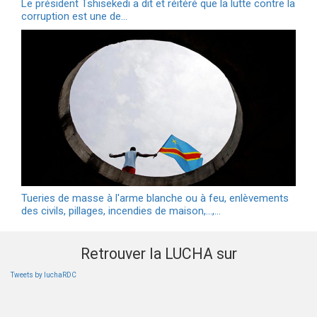
Le président Tshisekedi a dit et réitéré que la lutte contre la
corruption est une de…
Tueries de masse à l'arme blanche ou à feu, enlèvements
des civils, pillages, incendies de maison,...,…
Retrouver la LUCHA sur
Tweets by luchaRDC