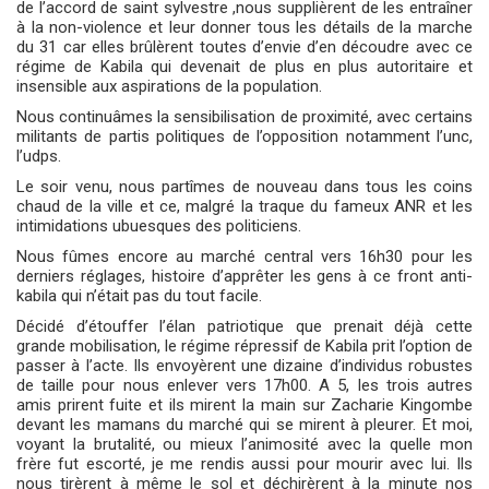
de l’accord de saint sylvestre ,nous supplièrent de les entraîner
à la non-violence et leur donner tous les détails de la marche
du 31 car elles brûlèrent toutes d’envie d’en découdre avec ce
régime de Kabila qui devenait de plus en plus autoritaire et
insensible aux aspirations de la population.
Nous continuâmes la sensibilisation de proximité, avec certains
militants de partis politiques de l’opposition notamment l’unc,
l’udps.
Le soir venu, nous partîmes de nouveau dans tous les coins
chaud de la ville et ce, malgré la traque du fameux ANR et les
intimidations ubuesques des politiciens.
Nous fûmes encore au marché central vers 16h30 pour les
derniers réglages, histoire d’apprêter les gens à ce front anti-
kabila qui n’était pas du tout facile.
Décidé d’étouffer l’élan patriotique que prenait déjà cette
grande mobilisation, le régime répressif de Kabila prit l’option de
passer à l’acte. Ils envoyèrent une dizaine d’individus robustes
de taille pour nous enlever vers 17h00. A 5, les trois autres
amis prirent fuite et ils mirent la main sur Zacharie Kingombe
devant les mamans du marché qui se mirent à pleurer. Et moi,
voyant la brutalité, ou mieux l’animosité avec la quelle mon
frère fut escorté, je me rendis aussi pour mourir avec lui. Ils
nous tirèrent à même le sol et déchirèrent à la minute nos