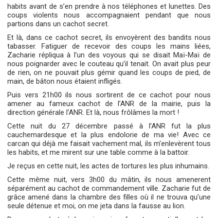
habits avant de s’en prendre à nos téléphones et lunettes. Des
coups violents nous accompagnaient pendant que nous
partions dans un cachot secret.
Et là, dans ce cachot secret, ils envoyèrent des bandits nous
tabasser. Fatiguer de recevoir des coups les mains liées,
Zacharie répliqua à l’un des voyous qui se disait Maï-Maï de
nous poignarder avec le couteau qu’il tenait. On avait plus peur
de rien, on ne pouvait plus gémir quand les coups de pied, de
main, de bâton nous étaient infligés.
Puis vers 21h00 ils nous sortirent de ce cachot pour nous
amener au fameux cachot de l’ANR de la mairie, puis la
direction générale l’ANR. Et là, nous frôlâmes la mort !
Cette nuit du 27 décembre passé à l’ANR fut la plus
cauchemardesque et la plus endolorie de ma vie! Avec ce
carcan qui déjà me faisait vachement mal, ils m’enlevèrent tous
les habits, et me mirent sur une table comme à la battoir.
Je reçus en cette nuit, les actes de tortures les plus inhumains.
Cette même nuit, vers 3h00 du mâtin, ils nous amenerent
séparément au cachot de commandement ville. Zacharie fut de
grâce amené dans la chambre des filles où il ne trouva qu’une
seule détenue et moi, on me jeta dans la fausse au lion.