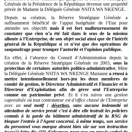
Générale de la Présidence de la République devenue
une propriété
privée de Madame la Déléguée Générale NSITA WA NKENGE.
Depuis sa création, la Réserve Stratégique Générale a
suffisamment bénéficié de l’appui budgétaire de l’Etat pour
atteindre ses objectifs
mais il est fort malheureusement de
constater que rien n’a été fait dans le sens de la mission
allouée à l’Entreprise, de son objet social ainsi que de l’intérêt
général de la République si ce n’est que
des opérations de
saupoudrage pour tromper l’autorité et l’opinion publique.
En effet, à l’absence du Conseil d’Administration depuis la
création de la Réserve Stratégique Générale en 2003,
sous la
protection de
certaines autorités politico-administrative
, Mme
la Déléguée Générale NSITA WA NKENGE Marianne
a réussi à
mettre intentionnellement hors-jeu les deux membres de
comité de gestion, le Directeur Administratif et Financier et le
Directeur d’Exploitation afin de gérer seul l’Entreprise
comme un patrimoine privé
. Et il s’en suivra une
gestion
caporalisée où tout contestateur est d’office chassé de l’Entreprise
avec un
seul motif :
désertion
, sans aucune indemnité ni
attestation de service presté c’est à dire elle instruit les policiers
commis à la garde du bâtiment administratif de la RSG de
bloquer l’entrée à l’Agent concerné, à même temps, son service
du personnel vous marque absent bien sûr sur son instruction
jusqu’à faire dix (10) d’absences pour que un procès-verbal de