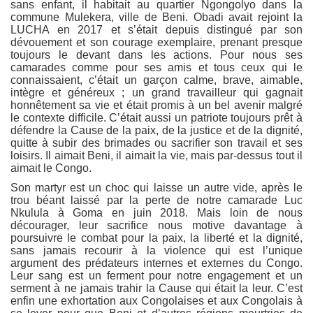
sans enfant, il habitait au quartier Ngongolyo dans la
commune Mulekera, ville de Beni. Obadi avait rejoint la
LUCHA en 2017 et s’était depuis distingué par son
dévouement et son courage exemplaire, prenant presque
toujours le devant dans les actions. Pour nous ses
camarades comme pour ses amis et tous ceux qui le
connaissaient, c’était un garçon calme, brave, aimable,
intègre et généreux ; un grand travailleur qui gagnait
honnêtement sa vie et était promis à un bel avenir malgré
le contexte difficile. C’était aussi un patriote toujours prêt à
défendre la Cause de la paix, de la justice et de la dignité,
quitte à subir des brimades ou sacrifier son travail et ses
loisirs. Il aimait Beni, il aimait la vie, mais par-dessus tout il
aimait le Congo.
Son martyr est un choc qui laisse un autre vide, après le
trou béant laissé par la perte de notre camarade Luc
Nkulula à Goma en juin 2018. Mais loin de nous
décourager, leur sacrifice nous motive davantage à
poursuivre le combat pour la paix, la liberté et la dignité,
sans jamais recourir à la violence qui est l’unique
argument des prédateurs internes et externes du Congo.
Leur sang est un ferment pour notre engagement et un
serment à ne jamais trahir la Cause qui était la leur. C’est
enfin une exhortation aux Congolaises et aux Congolais à