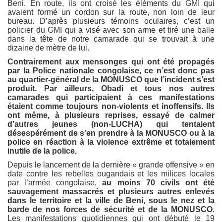
Beni. En route, ils ont croisé les éléments du GMI qui
avaient formé un cordon sur la route, non loin de leur
bureau. D’après plusieurs témoins oculaires, c’est un
policier du GMI qui a visé avec son arme et tiré une balle
dans la tête de notre camarade qui se trouvait à une
dizaine de mètre de lui.
Contrairement aux mensonges qui ont été propagés
par la Police nationale congolaise, ce n’est donc pas
au quartier-général de la MONUSCO que l’incident s’est
produit. Par ailleurs, Obadi et tous nos autres
camarades qui participaient à ces manifestations
étaient comme toujours non-violents et inoffensifs. Ils
ont même, à plusieurs reprises, essayé de calmer
d’autres jeunes (non-LUCHA) qui tentaient
désespérément de s’en prendre à la MONUSCO ou à la
police en réaction à la violence extrême et totalement
inutile de la police.
Depuis le lancement de la dernière « grande offensive » en
date contre les rebelles ougandais et les milices locales
par l’armée congolaise,
au moins 70 civils ont été
sauvagement massacrés et plusieurs autres enlevés
dans le territoire et la ville de Beni, sous le nez et la
barde de nos forces de sécurité et de la MONUSCO
.
Les manifestations quotidiennes qui ont débuté le 19