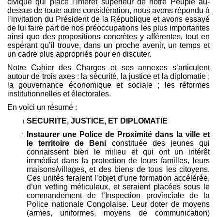
civique qui place l’
int
é
r
ê
t sup
érieur de notre Peuple au-
dessus de toute autre considération, nous avons ré
pondu
à
l
’invitation du Président de la République et avons essayé
de lui faire part de nos préoccupations les plus importantes
ainsi que des propositions concrè
tes y aff
érentes, tout en
espérant qu’il trouve, dans un proche avenir, un temps et
un cadre plus appropriés pour en discuter.
Notre Cahier des Charges et ses annexes s’articulent
autour de trois axes : la sécurité, la justice et la diplomatie ;
la gouvernance économique et sociale ; les réformes
institutionnelles et é
lectorales.
En voici un ré
sum
é
:
SECURITE, JUSTICE, ET DIPLOMATIE
Instaurer une Police de Proximité dans la ville et
le territoire de Beni
constituée des jeunes qui
connaissent bien le milieu et qui ont un intérêt
immédiat dans la protection de leurs familles, leurs
maisons/villages, et des biens de tous les citoyens.
Ces unités feraient l’objet d’une formation accélérée,
d’un vetting méticuleux, et seraient placées sous le
commandement de l’Inspection provinciale de la
Police nationale Congolaise. Leur doter de moyens
(armes, uniformes, moyens de communication)