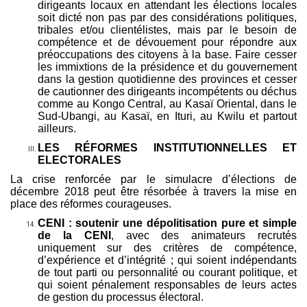
dirigeants locaux en attendant les élections locales
soit dicté non pas par des considérations politiques,
tribales et/ou clientélistes, mais par le besoin de
compétence et de dévouement pour répondre aux
préoccupations des citoyens à la base. Faire cesser
les immixtions de la présidence et du gouvernement
dans la gestion quotidienne des provinces et cesser
de cautionner des dirigeants incompétents ou déchus
comme au Kongo Central, au Kasaï Oriental, dans le
Sud-Ubangi, au Kasaï, en Ituri, au Kwilu et partout
ailleurs.
LES RÉFORMES INSTITUTIONNELLES ET
ELECTORALES
La crise renforcée par le simulacre d’élections de
décembre 2018 peut être ré
sorb
é
e
à travers la mise en
place des réformes courageuses.
CENI : soutenir une dépolitisation pure et simple
de la CENI
, avec des animateurs recrutés
uniquement sur des critères de compétence,
d’expérience et d’intégrité ; qui soient indépendants
de tout parti ou personnalité ou courant politique, et
qui soient pénalement responsables de leurs actes
de gestion du processus électoral.