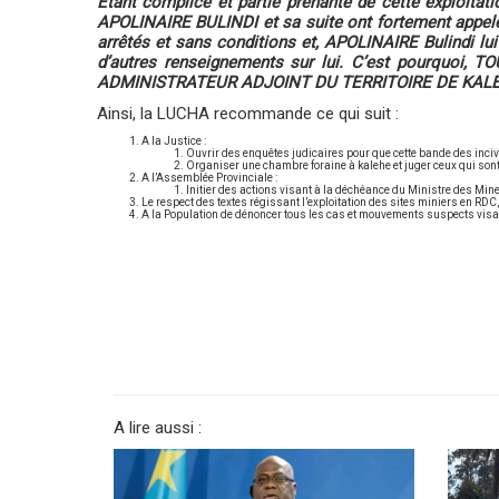
Etant complice et partie prenante de cette exploitat
APOLINAIRE BULINDI et sa suite ont fortement appelé
arrêtés et sans conditions et, APOLINAIRE Bulindi lui e
d’autres renseignements sur lui. C’est pourqu
ADMINISTRATEUR ADJOINT DU TERRITOIRE DE KALE
Ainsi, la LUCHA recommande ce qui suit :
A la Justice :
Ouvrir des enquêtes judicaires pour que cette bande des inciv
Organiser une chambre foraine à kalehe et juger ceux qui sont 
A l’Assemblée Provinciale :
Initier des actions visant à la déchéance du Ministre des Min
Le respect des textes régissant l’exploitation des sites miniers en RDC
A la Population de dénoncer tous les cas et mouvements suspects visan
A lire aussi :