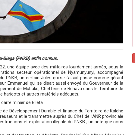
i-Biega (PNKB) enfin connus.
2, une équipe avec des militaires lourdement armés, sous la
érations secteur opérationnel de Nyamunyunyi, accompagné
u PNKB, un certain Jules qui se faisait passé comme gérant
ieur Emmanuel qui se disait aussi envoyé du Gouverneur de la
ement de Mubuku, Chefferie de Buhavu dans le Territoire de
 haricots et autres matériels adéquats.
carré minier de Bileta.
rge de Développement Durable et finance du Territoire de Kalehe
 creuseurs et le transmettre auprès du Chef de l’ANR provinciale
estructions et exploitation illégale du PNKB ; un acte que nous