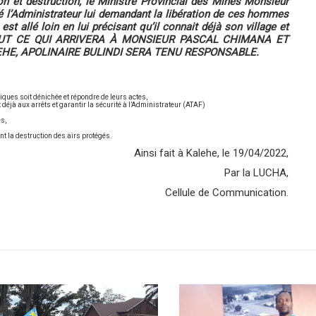
ion et destruction, le Ministre Provincial des Mines Monsieur
 l’Administrateur lui demandant la libération de ces hommes
st allé loin en lui précisant qu’il connait déjà son village et
oi, TOUT CE QUI ARRIVERA À MONSIEUR PASCAL CHIMANA ET
HE, APOLINAIRE BULINDI SERA TENU RESPONSABLE.
iques soit dénichée et répondre de leurs actes,
déjà aux arrêts et garantir la sécurité à l’Administrateur (ATAF)
es,
,
t la destruction des airs protégés.
Ainsi fait à Kalehe, le 19/04/2022,
Par la LUCHA,
Cellule de Communication.