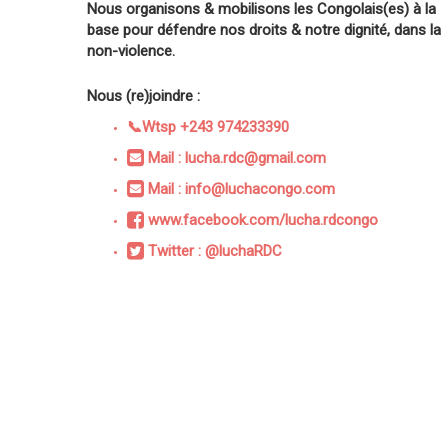
Nous organisons & mobilisons les Congolais(es) à la
base pour défendre nos droits & notre dignité, dans la
non-violence.
Nous (re)joindre :
📞Wtsp +243 974233390
Mail : lucha.rdc@gmail.com
Mail : info@luchacongo.com
www.facebook.com/lucha.rdcongo
Twitter : @luchaRDC