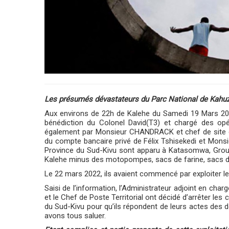
Les présumés dévastateurs du Parc National de Kahuz
Aux environs de 22h de Kalehe du Samedi 19 Mars 202
bénédiction du Colonel David(T3) et chargé des op
également par Monsieur CHANDRACK et chef de site d
du compte bancaire privé de Félix Tshisekedi et Mons
Province du Sud-Kivu sont apparu à Katasomwa, Group
Kalehe minus des motopompes, sacs de farine, sacs de
Le 22 mars 2022, ils avaient commencé par exploiter le 
Saisi de l’information, l’Administrateur adjoint en cha
et le Chef de Poste Territorial ont décidé d’arrêter les
du Sud-Kivu pour qu’ils répondent de leurs actes des d
avons tous saluer.