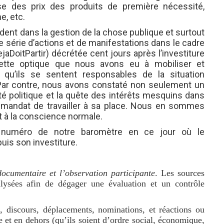
use des prix des produits de première nécessité,
e, etc.
édent dans la gestion de la chose publique et surtout
e série d’actions et de manifestations dans le cadre
aDoitPartir)
décrétée cent jours après l’investiture
cette optique que nous avons eu à mobiliser et
e qu’ils se sentent responsables de la situation
 Par contre, nous avons constaté non seulement un
rité politique et la quête des intérêts mesquins dans
 mandat de travailler à sa place. Nous en sommes
t à la conscience normale.
e numéro de notre baromètre en ce jour où le
uis son investiture.
documentaire et l’observation participante
. Les sources
alysées afin de dégager une évaluation et un contrôle
s, discours, déplacements, nominations, et réactions ou
e
et en dehors
(qu’ils soient d’ordre social, économique,