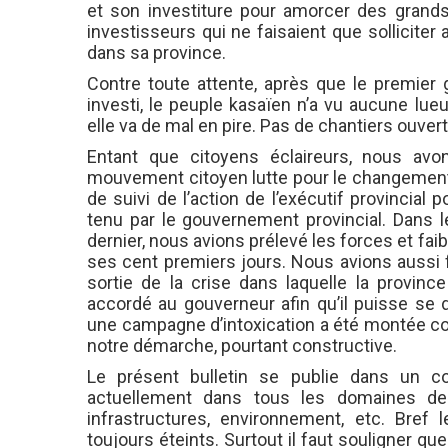
et son investiture pour amorcer des grand
investisseurs qui ne faisaient que solliciter 
dans sa province.
Contre toute attente, après que le premier 
investi, le peuple kasaïen n’a vu aucune lueu
elle va de mal en pire. Pas de chantiers ouver
Entant que citoyens éclaireurs, nous avons
mouvement citoyen lutte pour le changement
de suivi de l’action de l’exécutif provincial 
tenu par le gouvernement provincial. Dans l
dernier, nous avions prélevé les forces et fa
ses cent premiers jours. Nous avions aussi f
sortie de la crise dans laquelle la provinc
accordé au gouverneur afin qu’il puisse se
une campagne d’intoxication a été montée co
notre démarche, pourtant constructive.
Le présent bulletin se publie dans un con
actuellement dans tous les domaines de la
infrastructures, environnement, etc. Bref l
toujours éteints. Surtout il faut souligner q