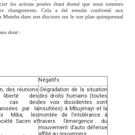
récier les actions posées étant donné que nous sommes
bles changements. Cela a été ensuite confronté aux
a Muteba dans son
discours sur le son plan quinquennal
ans dont :
Négatifs
on, des réunions
-Dégradation de la situation
 l
iberté des
des droits humains (toutes
;
cas de
s
les voix dissidentes sont
ganisées par
la
insultées) à Mbujimayi et la
ts Miba,
les
montée de l’intolérance à
ociété
Sacim
et
travers l’émergence du
mouvement d’auto défense
affilié au gouverneur.