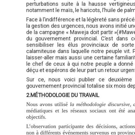
perturbations suite à la hausse vertigine
notamment le maïs, le haricots, l’huile de palm
Face à l’indifférence et la légèreté sans préc
la gestion des urgences, nous avons initié un
de la campagne « Maweja doit partir »
(#Mawej
du gouvernement provincial. C’est dans 
sensibiliser les élus provinciaux de sort
calamiteuse dans laquelle notre peuple vit.
laisser-aller mais aussi une certaine familia
le chef de ceux à qui notre peuple a donné
déçu et espérons de leur part un retour urgen
Sur ce, nous voici publier ce deuxièm
gouvernement provincial totalise six mois dep
2.MÉTHODOLOGIE DU TRAVAIL
N
ous avons utilisé
la méthodologie discursive, 
médiatiques et les réseaux sociaux ont été an
objectifs.
L’observation participante des décisions, action
non à différents événements survenus en
provinc