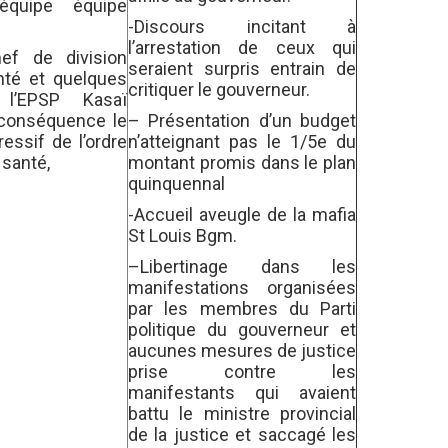
l’équipe
équipe
-Discours incitant à
l’arrestation de ceux qui
ef de division
seraient surpris entrain de
anté et quelques
critiquer le gouverneur.
 l’EPSP Kasaï
 conséquence le
– Présentation d’un budget
essif de l’ordre
n’atteignant pas le 1/5e du
 santé,
montant promis dans le plan
quinquennal
-Accueil aveugle de la mafia
St Louis Bgm.
–
Libertinage dans les
manifestations
organisées
par les
membres d
u
Parti
politique
du gouverneur et
aucunes mesures de justice
prise contre les
manifestants qui avaient
battu le ministre provincial
de la justice et saccagé les