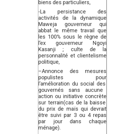
biens des particuliers,
-La
persistance des
activités
de la dynamique
Maweja gouverneur qui
abbat
le même
travail qu
e
l
e
s
100%
sous le règne de
l’ex gouverneur Ngoyi
Kasanji ; culte de la
personnalité et clientelisme
politique,
–
Annonce des mesures
populistes
pour
l’amélioration d
u social
de
s
gou
vernés
sans aucune
action ou initiative concrète
sur terrain(cas de la baisse
du prix de maïs qui devrait
être suivi par 3 ou 4 repas
par jour dans chaque
ménage).