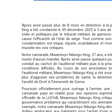
Après avoir passé plus de 8 mois en détention à l
King a été condamné le 09 décembre 2022 à 5 ans de ser
civils et politiques par le tribunal militaire de garn
cause l’efficacité de l’état de siège. Tout comme son a
condamnation est inique, injuste, scandaleuse et mon
museler les voix critiques.
Notre camarade, Mwamisyo Ndungo King, 27 ans, a été ar
munis d’aucun mandat. Après avoir passé quelques jour
conduit au cachot de l’auditorat militaire puis à la p
conditions difficiles. Au cours de son arrestation b
l’auditorat militaire, Mwamisyo Ndungo King a été soumi
plus d’aggraver ses problèmes de santé, la détenti
faculté de Droit à l’Université de Goma.
Poursuivi officiellement pour outrage à l’armée, une i
camarade paye en réalité pour ses opinions exprimé
officielle de la LUCHA, Mwamisyo Ndungo King critiquai
gouvernance prédatrice qui caractérisent ses animate
exemple, notre camarade Mwamisyo Ndungo King dénonça
dollars américains aux habitants pour l’achat d’une p