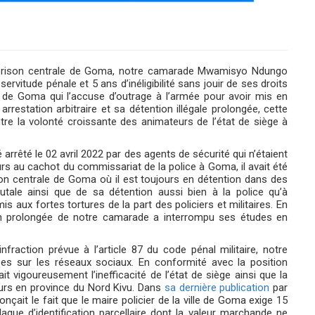
a prison centrale de Goma, notre camarade Mwamisyo Ndungo
vitude pénale et 5 ans d’inéligibilité sans jouir de ses droits
ison de Goma qui l’accuse d’outrage à l’armée pour avoir mis en
rrestation arbitraire et sa détention illégale prolongée, cette
tre la volonté croissante des animateurs de l’état de siège à
rêté le 02 avril 2022 par des agents de sécurité qui n’étaient
s au cachot du commissariat de la police à Goma, il avait été
rison centrale de Goma où il est toujours en détention dans des
rutale ainsi que de sa détention aussi bien à la police qu’à
s aux fortes tortures de la part des policiers et militaires. En
on prolongée de notre camarade a interrompu ses études en
nfraction prévue à l’article 87 du code pénal militaire, notre
es sur les réseaux sociaux. En conformité avec la position
t vigoureusement l’inefficacité de l’état de siège ainsi que la
urs en province du Nord Kivu. Dans
sa dernière publication
par
it le fait que le maire policier de la ville de Goma exige 15
laque d’identification parcellaire dont la valeur marchande ne