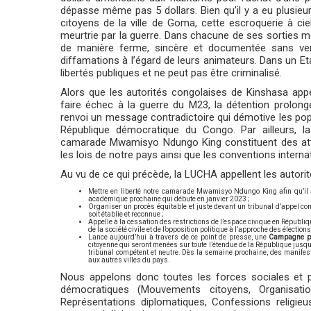
dépasse même pas 5 dollars. Bien qu’il y a eu plusie
citoyens de la ville de Goma, cette escroquerie à c
meurtrie par la guerre. Dans chacune de ses sorties 
de manière ferme, sincère et documentée sans vers
diffamations à l’égard de leurs animateurs. Dans un Et
libertés publiques et ne peut pas être criminalisé.
Alors que les autorités congolaises de Kinshasa appe
faire échec à la guerre du M23, la détention prolon
renvoi un message contradictoire qui démotive les pop
République démocratique du Congo. Par ailleurs, l
camarade Mwamisyo Ndungo King constituent des attein
les lois de notre pays ainsi que les conventions interna
Au vu de ce qui précède, la LUCHA appellent les autorit
Mettre en liberté notre camarade Mwamisyo Ndungo King afin qu’il a
académique prochaine qui débute en janvier 2023 ;
Organiser un procès équitable et juste devant un tribunal d’appel co
soit établie et reconnue ;
Appelle à la cessation des restrictions de l’espace civique en Républi
de la société civile et de l’opposition politique à l’approche des électio
Lance aujourd’hui à travers de ce point de presse, une
Campagne po
citoyenne qui seront menées sur toute l’étendue de la République jusqu
tribunal compétent et neutre. Dès la semaine prochaine, des manifes
aux autres villes du pays.
Nous appelons donc toutes les forces sociales et p
démocratiques (Mouvements citoyens, Organisati
Représentations diplomatiques, Confessions religieus