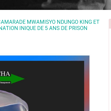
E CAMARADE MWAMISYO NDUNGO KING ET
ATION INIQUE DE 5 ANS DE PRISON