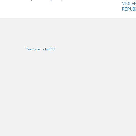
VIOLE
REPUB
Tweets by luchaRDC