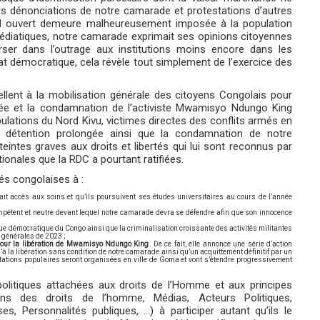
urs dénonciations de notre camarade et protestations d’autres
iel ouvert demeure malheureusement imposée à la population
médiatiques, notre camarade exprimait ses opinions citoyennes
er dans l’outrage aux institutions moins encore dans les
at démocratique, cela révèle tout simplement de l’exercice des
llent à la mobilisation générale des citoyens Congolais pour
gée et la condamnation de l’activiste Mwamisyo Ndungo King
ulations du Nord Kivu, victimes directes des conflits armés en
a détention prolongée ainsi que la condamnation de notre
tes graves aux droits et libertés qui lui sont reconnus par
tionales que la RDC a pourtant ratifiées.
és congolaises à :
it accès aux soins et qu’ils poursuivent ses études universitaires au cours de l’année
mpétent et neutre devant lequel notre camarade devra se défendre afin que son innocence
que démocratique du Congo ainsi que la criminalisation croissante des activités militantes
ns générales de 2023 ;
ur la libération de Mwamisyo Ndungo King
. De ce fait, elle annonce une série d’action
’à la libération sans condition de notre camarade ainsi qu’un acquittement définitif par un
tations populaires seront organisées en ville de Goma et vont s’étendre progressivement
olitiques attachées aux droits de l’Homme et aux principes
ons des droits de l’homme, Médias, Acteurs Politiques,
es, Personnalités publiques, …) à participer autant qu’ils le