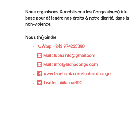
Nous organisons & mobilisons les Congolais(es) à la
base pour défendre nos droits & notre dignité, dans la
non-violence.
Nous (re)joindre :
📞Wtsp +243 974233390
Mail : lucha.rdc@gmail.com
Mail : info@luchacongo.com
www.facebook.com/lucha.rdcongo
Twitter : @luchaRDC