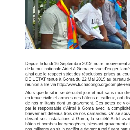
Depuis le lundi 16 Septembre 2019, notre mouvement a l
de la multinationale Airtel à Goma en vue d’exiger l’amél
ainsi que le respect strict des résolutions prises 
DE L’ETAT tenue à Goma du 22 Mai 2019 au bureau de 
réunion à lire via http://www.luchacongo.org/compte-rendu
Alors que le sit in se déroulait jour et nuit sans moi
en tenue civile et armées des bâtons et cailloux, ont di
de nos militants dont un gravement. Ces actes de vio
par le responsable d’Airtel à Goma avec la complicit
brièvement détenus trois de nos camardes. On se souvie
devant ses installations à Goma, la société Airtel ava
bâton et bombes lacrymogènes, blessant gravement cin
nos militants en sit in pacifique devant Airtel furent batt