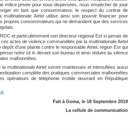
à une milice privée pour nous dispersées, nous empêcher de jouir
’exiger en tant que consommateur, le respect du contrat de
multinationale Airtel utilise ainsi son pouvoir financier pour
e ses propres consommateurs qui ne demandent que des services
golais.
RDC et particulièrement son directeur régional Est si jamais de
ces actes de violence commandités par la multinationale Airtel
épôt d’une plainte contre le responsable Airtel, région Est qui
erser notre sit in devant son bureau et ainsi réduire au silence
ales malhonnêtes.
la multinationale Airtel seront maintenues et intensifiées aussi
l’extirpation complète des pratiques commerciales malhonnêtes
utres opérateurs de téléphonie mobile œuvrant en République
MA
Fait à Goma, le 18 Septembre 2019
La cellule de communication