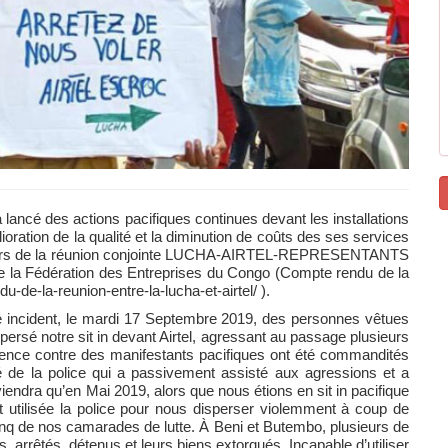
ancé des actions pacifiques continues devant les installations
ioration de la qualité et la diminution de coûts des ses services
au cours de la réunion conjointe LUCHA-AIRTEL-REPRESENTANTS
la Fédération des Entreprises du Congo (Compte rendu de la
-de-la-reunion-entre-la-lucha-et-airtel/ ).
ndre incident, le mardi 17 Septembre 2019, des personnes vêtues
spersé notre sit in devant Airtel, agressant au passage plusieurs
lence contre des manifestants pacifiques ont été commandités
é de la police qui a passivement assisté aux agressions et a
ndra qu’en Mai 2019, alors que nous étions en sit in pacifique
it utilisée la police pour nous disperser violemment à coup de
q de nos camarades de lutte. À Beni et Butembo, plusieurs de
us, arrêtés, détenus et leurs biens extorqués. Incapable d’utiliser