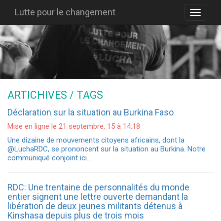
Lutte pour le changement
ARTICHIVES / TAGS
Déclaration sur la situation au Burkina Faso
Mise en ligne le 21 septembre, 15 à 14:18
Une dizaine de mouvements citoyens africains, dont la
@LuchaRDC, se prononcent sur la situation au Burkina. Notre
communiqué conjoint ici…
RDC: Une trentaine de personnalités du monde
entier signent une lettre ouverte demandant la
libération de deux jeunes militants détenus à
Kinshasa depuis plus de trois mois