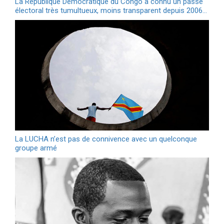
La République Démocratique du Congo a connu un passé
électoral très tumultueux, moins transparent depuis 2006…
La LUCHA n’est pas de connivence avec un quelconque
groupe armé