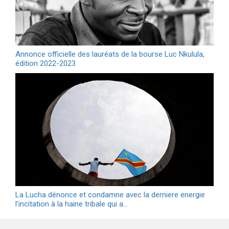
Annonce officielle des lauréats de la bourse Luc Nkulula,
édition 2022-2023
La Lucha dénonce et condamne avec la derniere energie
l’incitation à la haine tribale qui a…