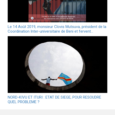
Le 14 Août 2019, monsieur Clovis Mutsuva, président de la
Coordination Inter-universitaire de Beni et fervent…
NORD-KIVU ET ITURI : ETAT DE SIEGE, POUR RESOUDRE
QUEL PROBLEME ?