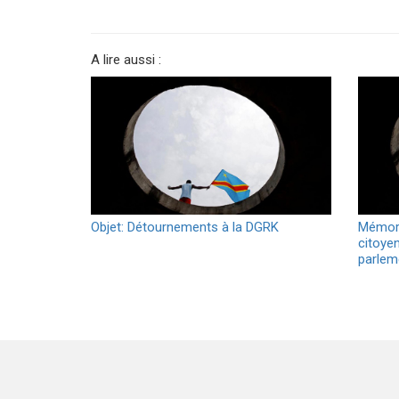
A lire aussi :
Objet: Détournements à la DGRK
Mémor
citoyen
parlem