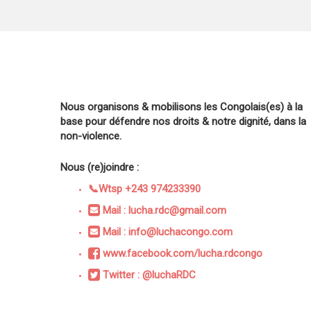
Nous organisons & mobilisons les Congolais(es) à la
base pour défendre nos droits & notre dignité, dans la
non-violence.
Nous (re)joindre :
📞Wtsp +243 974233390
Mail : lucha.rdc@gmail.com
Mail : info@luchacongo.com
www.facebook.com/lucha.rdcongo
Twitter : @luchaRDC