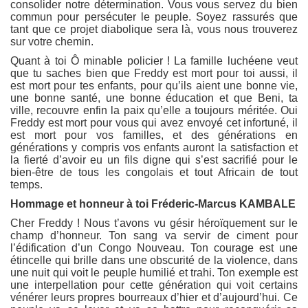
consolider notre détermination. Vous vous servez du bien
commun pour persécuter le peuple. Soyez rassurés que
tant que ce projet diabolique sera là, vous nous trouverez
sur votre chemin.
Quant à toi Ô minable policier ! La famille luchéene veut
que tu saches bien que Freddy est mort pour toi aussi, il
est mort pour tes enfants, pour qu’ils aient une bonne vie,
une bonne santé, une bonne éducation et que Beni, ta
ville, recouvre enfin la paix qu’elle a toujours méritée. Oui
Freddy est mort pour vous qui avez envoyé cet infortuné, il
est mort pour vos familles, et des générations en
générations y compris vos enfants auront la satisfaction et
la fierté d’avoir eu un fils digne qui s’est sacrifié pour le
bien-être de tous les congolais et tout Africain de tout
temps.
Hommage et honneur à toi Fréderic-Marcus KAMBALE
Cher Freddy ! Nous t’avons vu gésir héroïquement sur le
champ d’honneur. Ton sang va servir de ciment pour
l’édification d’un Congo Nouveau. Ton courage est une
étincelle qui brille dans une obscurité de la violence, dans
une nuit qui voit le peuple humilié et trahi. Ton exemple est
une interpellation pour cette génération qui voit certains
vénérer leurs propres bourreaux d’hier et d’aujourd’hui. Ce