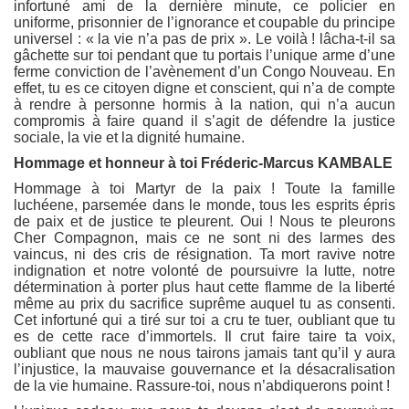
infortuné ami de la dernière minute, ce policier en
uniforme, prisonnier de l’ignorance et coupable du principe
universel : « la vie n’a pas de prix ». Le voilà ! lâcha-t-il sa
gâchette sur toi pendant que tu portais l’unique arme d’une
ferme conviction de l’avènement d’un Congo Nouveau. En
effet, tu es ce citoyen digne et conscient, qui n’a de compte
à rendre à personne hormis à la nation, qui n’a aucun
compromis à faire quand il s’agit de défendre la justice
sociale, la vie et la dignité humaine.
Hommage et honneur à toi Fréderic-Marcus KAMBALE
Hommage à toi Martyr de la paix ! Toute la famille
luchéene, parsemée dans le monde, tous les esprits épris
de paix et de justice te pleurent. Oui ! Nous te pleurons
Cher Compagnon, mais ce ne sont ni des larmes des
vaincus, ni des cris de résignation. Ta mort ravive notre
indignation et notre volonté de poursuivre la lutte, notre
détermination à porter plus haut cette flamme de la liberté
même au prix du sacrifice suprême auquel tu as consenti.
Cet infortuné qui a tiré sur toi a cru te tuer, oubliant que tu
es de cette race d’immortels. Il crut faire taire ta voix,
oubliant que nous ne nous tairons jamais tant qu’il y aura
l’injustice, la mauvaise gouvernance et la désacralisation
de la vie humaine. Rassure-toi, nous n’abdiquerons point !