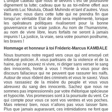
L’unique cadeau que nous te devons c’est de poursuivre
dignement ta lutte; cadeau que tu as toi-même offert aux
vaillants Luc Nkulula, Obadi Muhindo et tant d’autres. Vous
êtes avec nous dans cette lutte qui ne prendra fin que
lorsqu’un véritable Etat de droit sera implémenté, lorsque
les opérateurs politiques rivaliseront pour la bonne
gouvernance et la vraie justice. Au nom de l’humanisme,
au nom de vivre libre, leurs forfaits ne seront à jamais
impunis ! La justice, la vraie, sera votre poumon posthume,
les braves !
Hommage et honneur à toi Fréderic-Marcus KAMBALE
Nous tournons notre regard vers ceux qui ont envoyé cet
infortuné policier. À vous partisans de la violence et de la
haine, qui ne pouvez ni vivre, ni diriger sans verser le sang
des innocents, honte à vous ! Honte à vous pour des
discours fallacieux qui ne peuvent que rassurer les naïfs.
Autour de vous rôdent des criminels et vous le savez. Vous
vous rassasiez de la misère du peuple et vous vous
abreuvez du sang des innocents. Sachez que nous ne
sommes pas impressionnés par votre rhétorique spécieuse
et hypocrite. Vos promesses sont à la poursuite du vent. Ce
qui compte pour vous ce sont vos ventres et vos poches.
Mais retenez bien, nous n’allons pas vous laisser faire.
Plus que jamais auparavant, ces intimidations ne font que