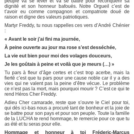
peuple va se lever et va se battre pour reconquérir sa
dignité et son honneur bafoués. Notre Orgueil c’est de
t’avoir eu comme compagnon et compatriote doué de
raison et digne des valeurs patriotiques.
Martyr Freddy, tu nous rappelles ces vers d’André Chénier
:
« Avant le soir j’ai fini ma journée,
À peine ouverte au jour ma rose s’est desséchée,
La vie eut bien pour moi des volages douceurs,
Je les goûtais à peine et voilà que je meurs (…) »
Tu pars à fleur d’âge certes et c’est trop acerbe, mais la
fierté c’est que tu pars pour une cause noble car il y a des
vies qui ne valent pas la peine d’être vécue. Le problème
ce n’est pas la mort, mais pourquoi mourir ? C’est ce qui te
rend Héros Cher Freddy.
Adieu Cher camarade, reste que s’ouvre le Ciel pour toi,
qui dès ici-bas nous a procuré tant de bonheur et la joie de
se battre pour son pays et pour son peuple. Toute la famille
de la LUCHA te rend hommage, te remercie pour ce que tu
as été et tu seras pour elle.
Hommage et honneur à toi Fréderic-Marcus