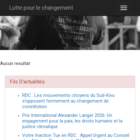
Lutte pour le changement
Aucun resultat
Fils D'actualités
RDC : Les mouvements citoyens du Sud-Kivu
s’opposent fermement au changement de
constitution
Prix International Alexander Langer 2026: Un
engagement pour la paix, les droits humains et la
justice climatique
Votre Inaction Tue en RDC : Appel Urgent au Conseil