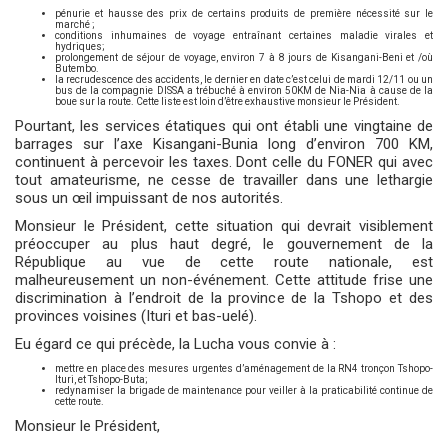
pénurie et hausse des prix de certains produits de première nécessité sur le
marché ;
conditions inhumaines de voyage entraînant certaines maladie virales et
hydriques;
prolongement de séjour de voyage, environ 7 à 8 jours de Kisangani-Beni et /où
Butembo.
la recrudescence des accidents, le dernier en date c’est celui de mardi 12/11 ou un
bus de la compagnie DISSA a trébuché à environ 50KM de Nia-Nia à cause de la
boue sur la route. Cette liste est loin d’être exhaustive monsieur le Président.
Pourtant, les services étatiques qui ont établi une vingtaine de
barrages sur l’axe Kisangani-Bunia long d’environ 700 KM,
continuent à percevoir les taxes. Dont celle du FONER qui avec
tout amateurisme, ne cesse de travailler dans une lethargie
sous un œil impuissant de nos autorités.
Monsieur le Président, cette situation qui devrait visiblement
préoccuper au plus haut degré, le gouvernement de la
République au vue de cette route nationale, est
malheureusement un non-événement. Cette attitude frise une
discrimination à l’endroit de la province de la Tshopo et des
provinces voisines (Ituri et bas-uelé).
Eu égard ce qui précède, la Lucha vous convie à :
mettre en place des mesures urgentes d’aménagement de la RN4 tronçon Tshopo-
Ituri, et Tshopo-Buta;
redynamiser la brigade de maintenance pour veiller à la praticabilité continue de
cette route.
Monsieur le Président,