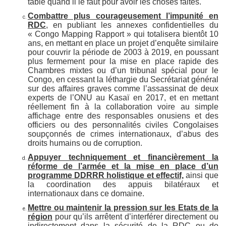
table quand il le faut pour avoir les choses faites.
Combattre plus courageusement l’impunité en
RDC
, en publiant les annexes confidentielles du
« Congo Mapping Rapport » qui totalisera bientôt 10
ans, en mettant en place un projet d’enquête similaire
pour couvrir la période de 2003 à 2019, en poussant
plus fermement pour la mise en place rapide des
Chambres mixtes ou d’un tribunal spécial pour le
Congo, en cessant la léthargie du Secrétariat général
sur des affaires graves comme l’assassinat de deux
experts de l’ONU au Kasaï en 2017, et en mettant
réellement fin à la collaboration voire au simple
affichage entre des responsables onusiens et des
officiers ou des personnalités civiles Congolaises
soupçonnés de crimes internationaux, d’abus des
droits humains ou de corruption.
Appuyer techniquement et financièrement la
réforme de l’armée et la mise en place d’un
programme DDRRR holistique et effectif,
ainsi que
la coordination des appuis bilatéraux et
internationaux dans ce domaine.
Mettre ou maintenir la pression sur les Etats de la
région
pour qu’ils arrêtent d’interférer directement ou
indirectement dans la sécurité de la RDC ou de