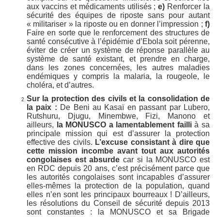
aux vaccins et médicaments utilisés ;
e)
Renforcer la
sécurité des équipes de riposte sans pour autant
« militariser » la riposte ou en donner l’impression ;
f)
Faire en sorte que le renforcement des structures de
santé consécutive à l’épidémie d’Ebola soit pérenne,
éviter de créer un système de réponse parallèle au
système de santé existant, et prendre en charge,
dans les zones concernées, les autres maladies
endémiques y compris la malaria, la rougeole, le
choléra, et d’autres.
Sur la protection des civils et la consolidation de
la paix :
De Beni au Kasaï en passant par Lubero,
Rutshuru, Djugu, Minembwe, Fizi, Manono et
ailleurs,
la MONUSCO a lamentablement failli
à sa
principale mission qui est d’assurer la protection
effective des civils.
L’excuse consistant à dire que
cette mission incombe avant tout aux autorités
congolaises est absurde
car si la MONUSCO est
en RDC depuis 20 ans, c’est précisément parce que
les autorités congolaises sont incapables d’assurer
elles-mêmes la protection de la population, quand
elles n’en sont les principaux bourreaux ! D’ailleurs,
les résolutions du Conseil de sécurité depuis 2013
sont constantes : la MONUSCO et sa Brigade