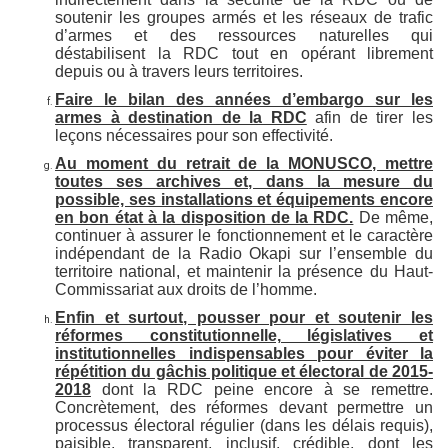
soutenir les groupes armés et les réseaux de trafic
d’armes et des ressources naturelles qui
déstabilisent la RDC tout en opérant librement
depuis ou à travers leurs territoires.
Faire le bilan des années d’embargo sur les
armes à destination de la RDC
afin de tirer les
leçons nécessaires pour son effectivité.
Au moment du retrait de la MONUSCO, mettre
toutes ses archives et, dans la mesure du
possible, ses installations et équipements encore
en bon état à la disposition de la RDC.
De même,
continuer à assurer le fonctionnement et le caractère
indépendant de la Radio Okapi sur l’ensemble du
territoire national, et maintenir la présence du Haut-
Commissariat aux droits de l’homme.
Enfin et surtout, pousser pour et soutenir les
réformes constitutionnelle, législatives et
institutionnelles indispensables pour éviter la
répétition du gâchis politique et électoral de 2015-
2018
dont la RDC peine encore à se remettre.
Concrètement, des réformes devant permettre un
processus électoral régulier (dans les délais requis),
paisible, transparent, inclusif, crédible, dont les