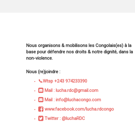
Nous organisons & mobilisons les Congolais(es) à la
base pour défendre nos droits & notre dignité, dans la
non-violence.
Nous (re)joindre :
📞Wtsp +243 974233390
Mail : lucha.rdc@gmail.com
Mail : info@luchacongo.com
www.facebook.com/lucha.rdcongo
Twitter : @luchaRDC