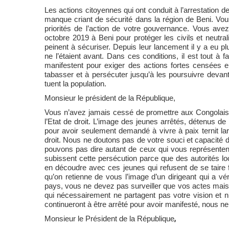
Les actions citoyennes qui ont conduit à l’arrestation 
manque criant de sécurité dans la région de Beni. Vous
priorités de l’action de votre gouvernance. Vous ave
octobre 2019 à Beni pour protéger les civils et neutr
peinent à sécuriser. Depuis leur lancement il y a eu pl
ne l’étaient avant. Dans ces conditions, il est tout à 
manifestent pour exiger des actions fortes censées e
tabasser et à persécuter jusqu’à les poursuivre devant d
tuent la population.
Monsieur le président de la République,
Vous n’avez jamais cessé de promettre aux Congolais l
l’Etat de droit. L’image des jeunes arrêtés, détenus de 
pour avoir seulement demandé à vivre à paix ternit l
droit. Nous ne doutons pas de votre souci et capacité d
pouvons pas dire autant de ceux qui vous représentent s
subissent cette persécution parce que des autorités lo
en découdre avec ces jeunes qui refusent de se taire 
qu’on retienne de vous l’image d’un dirigeant qui a vé
pays, vous ne devez pas surveiller que vos actes mais 
qui nécessairement ne partagent pas votre vision et 
continueront à être arrêté pour avoir manifesté, nous ne
Monsieur le Président de la République
,