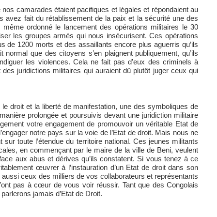
de nos camarades étaient pacifiques et légales et répondaient au
 avez fait du rétablissement de la paix et la sécurité une des
z même ordonné le lancement des opérations militaires le 30
aliser les groupes armés qui nous insécurisent. Ces opérations
us de 1200 morts et des assaillants encore plus aguerris qu’ils
fait normal que des citoyens s’en plaignent publiquement, qu’ils
ndiguer les violences. Cela ne fait pas d’eux des criminels à
es juridictions militaires qui auraient dû plutôt juger ceux qui
e droit et la liberté de manifestation, une des symboliques de
manière prolongée et poursuivis devant une juridiction militaire
argement votre engagement de promouvoir un véritable Etat de
’engager notre pays sur la voie de l’Etat de droit. Mais nous ne
ur toute l’étendue du territoire national. Ces jeunes militants
cales, en commençant par le maire de la ville de Beni, veulent
face aux abus et dérives qu’ils constatent. Si vous tenez à ce
ritablement œuvrer à l’instauration d’un Etat de droit dans son
aussi ceux des milliers de vos collaborateurs et représentants
n’ont pas à cœur de vous voir réussir. Tant que des Congolais
 parlerons jamais d’Etat de Droit.