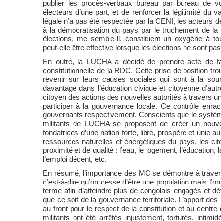
publier les procès-verbaux bureau par bureau de vot
électeurs d’une part, et de renforcer la légitimité du v
légale n’a pas été respectée par la CENI, les acteurs d
à la démocratisation du pays par le truchement de la 
élections, me semble-il, constituent un oxygène à t
peut-elle être effective lorsque les élections ne sont pa
En outre, la LUCHA a décidé de prendre acte de fa
constitutionnelle de la RDC. Cette prise de position tr
revenir sur leurs causes sociales qui sont à la sou
davantage dans l’éducation civique et citoyenne d’aut
citoyen des actions des nouvelles autorités à travers 
participer à la gouvernance locale. Ce contrôle enra
gouvernants respectivement. Conscients que le système
militants de LUCHA se proposent de créer un no
fondatrices d’une nation forte, libre, prospère et unie
ressources naturelles et énergétiques du pays, les ci
proximité et de qualité : l’eau, le logement, l’éducation, l
l’emploi décent, etc.
En résumé, l’importance des MC se démontre à travers 
c’est-à-dire qu’on cesse
d’être une population mais l’on
terme afin d’atteindre plus de congolais engagés et dét
que ce soit de la gouvernance territoriale. L’apport de
au front pour le respect de la constitution et au cen
militants ont été arrêtés injustement, torturés, intimi