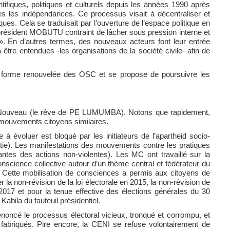
ifiques, politiques et culturels depuis les années 1990 après
rès les indépendances. Ce processus visait à décentraliser et
ques. Cela se traduisait par l’ouverture de l’espace politique en
e président MOBUTU contraint de lâcher sous pression interne et
 En d’autres termes, des nouveaux acteurs font leur entrée
être entendues -les organisations de la société civile- afin de
orme renouvelée des OSC et se propose de poursuivre les
go-Nouveau (le rêve de PE LUMUMBA). Notons que rapidement,
 mouvements citoyens similaires.
 évoluer est bloqué par les initiateurs de l’apartheid socio-
atie). Les manifestations des mouvements contre les pratiques
antes des actions non-violentes). Les MC ont travaillé sur la
conscience collective autour d’un thème central et fédérateur du
s. Cette mobilisation de consciences a permis aux citoyens de
 la non-révision de la loi électorale en 2015, la non-révision de
n 2017 et pour la tenue effective des élections générales du 30
bila du fauteuil présidentiel.
noncé le processus électoral vicieux, tronqué et corrompu, et
 fabriqués. Pire encore, la CENI se refuse volontairement de