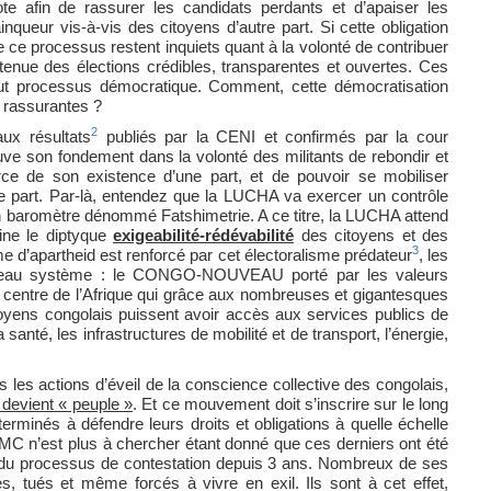
e afin de rassurer les candidats perdants et d’apaiser les
ainqueur vis-à-vis des citoyens d’autre part. Si cette obligation
e ce processus restent inquiets quant à la volonté de contribuer
tenue des élections crédibles, transparentes et ouvertes. Ces
out processus démocratique. Comment, cette démocratisation
s rassurantes ?
2
ux résultats
publiés par la CENI et confirmés par la cour
ouve son fondement dans la volonté des militants de rebondir et
rce de son existence d’une part, et de pouvoir se mobiliser
re part. Par-là, entendez que la LUCHA va exercer un contrôle
un baromètre dénommé Fatshimetrie. A ce titre, la LUCHA attend
cine le diptyque
exigeabilité-rédévabilité
des citoyens et des
3
 d’apartheid est renforcé par cet électoralisme prédateur
, les
uveau système : le CONGO-NOUVEAU porté par les valeurs
 au centre de l’Afrique qui grâce aux nombreuses et gigantesques
toyens congolais puissent avoir accès aux services publics de
a santé, les infrastructures de mobilité et de transport, l’énergie,
les actions d’éveil de la conscience collective des congolais,
 devient « peuple »
. Et ce mouvement doit s’inscrire sur le long
erminés à défendre leurs droits et obligations à quelle échelle
s MC n’est plus à chercher étant donné que ces derniers ont été
tre du processus de contestation depuis 3 ans. Nombreux de ses
dés, tués et même forcés à vivre en exil. Ils sont à cet effet,