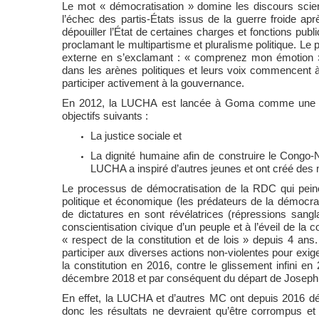
Le mot « démocratisation » domine les discours scient
l’échec des partis-États issus de la guerre froide ap
dépouiller l’État de certaines charges et fonctions publi
proclamant le multipartisme et pluralisme politique. L
externe en s’exclamant : « comprenez mon émotion ».
dans les arènes politiques et leurs voix commencent à 
participer activement à la gouvernance.
En 2012, la LUCHA est lancée à Goma comme une f
objectifs suivants :
La justice sociale et
La dignité humaine afin de construire le Con
LUCHA a inspiré d’autres jeunes et ont créé des
Le processus de démocratisation de la RDC qui peine à
politique et économique (les prédateurs de la démocr
de dictatures en sont révélatrices (répressions sangl
conscientisation civique d’un peuple et à l’éveil de la 
« respect de la constitution et de lois » depuis 4 an
participer aux diverses actions non-violentes pour exiger
la constitution en 2016, contre le glissement infini e
décembre 2018 et par conséquent du départ de Joseph Ka
En effet, la LUCHA et d’autres MC ont depuis 2016 dé
donc les résultats ne devraient qu’être corrompus et