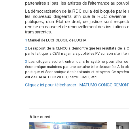
partenaires si pas, les artistes de l’alternance au pouv
La démocratisation de la RDC qui a été bloquée par le
les nouveaux dirigeants afin que la RDC devienne u
publiques, d’un État de droit, de justice sont respe
remise en cause et de renouvellement des institutions e
transparentes.
1
Manuel de LUCHOLOGIE de LUCHA.
2
Le rapport de la CENCO a démontré que les résultats de la CEN
par le fait que la CENI n’a jamais publié les PV sur son site inter
3
Les citoyens veulent entrer dans le système pour aller se 
économique maintenu par une certaine élite détournée. A la pla
politique et économique des habitants et citoyens. Ce système 
est de BAHATI LUKWEBO, Pierre LUMBI, etc.
Cliquez ici pour télécharger : MATUMO CONGO REMO
A lire aussi :