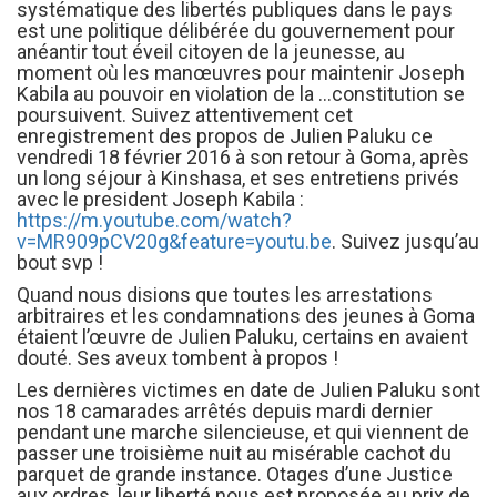
systématique des libertés publiques dans le pays
est une politique délibérée du gouvernement pour
anéantir tout éveil citoyen de la jeunesse, au
moment où les manœuvres pour maintenir Joseph
Kabila au pouvoir en violation de la
…
constitution se
poursuivent. Suivez attentivement cet
enregistrement des propos de Julien Paluku ce
vendredi 18 février 2016 à son retour à Goma, après
un long séjour à Kinshasa, et ses entretiens privés
avec le president Joseph Kabila :
https://m.youtube.com/watch?
v=MR909pCV20g&feature=youtu.be
. Suivez jusqu’au
bout svp !
Quand nous disions que toutes les arrestations
arbitraires et les condamnations des jeunes à Goma
étaient l’œuvre de Julien Paluku, certains en avaient
douté. Ses aveux tombent à propos !
Les dernières victimes en date de Julien Paluku sont
nos 18 camarades arrêtés depuis mardi dernier
pendant une marche silencieuse, et qui viennent de
passer une troisième nuit au misérable cachot du
parquet de grande instance. Otages d’une Justice
aux ordres, leur liberté nous est proposée au prix de