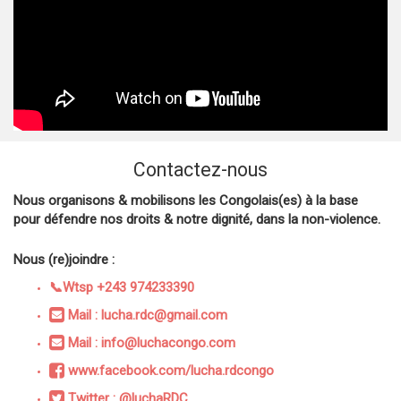
Contactez-nous
Nous organisons & mobilisons les Congolais(es) à la base
pour défendre nos droits & notre dignité, dans la non-violence.
Nous (re)joindre :
📞Wtsp +243 974233390
Mail : lucha.rdc@gmail.com
Mail : info@luchacongo.com
www.facebook.com/lucha.rdcongo
Twitter : @luchaRDC