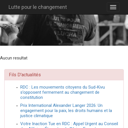
Lutte pour le changement
Aucun resultat
Fils D'actualités
RDC : Les mouvements citoyens du Sud-Kivu
s’opposent fermement au changement de
constitution
Prix International Alexander Langer 2026: Un
engagement pour la paix, les droits humains et la
justice climatique
Votre Inaction Tue en RDC : Appel Urgent au Conseil