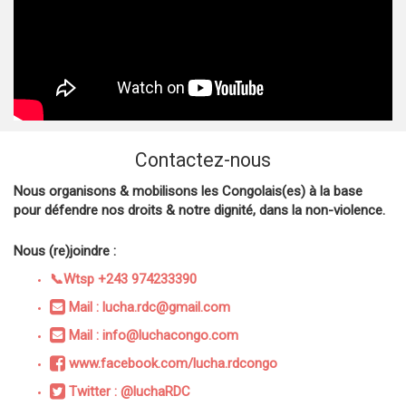
Contactez-nous
Nous organisons & mobilisons les Congolais(es) à la base
pour défendre nos droits & notre dignité, dans la non-violence.
Nous (re)joindre :
📞Wtsp +243 974233390
Mail : lucha.rdc@gmail.com
Mail : info@luchacongo.com
www.facebook.com/lucha.rdcongo
Twitter : @luchaRDC