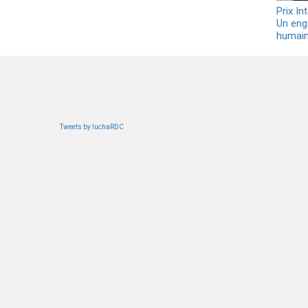
Prix In
Un eng
humains
Tweets by luchaRDC