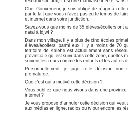
réseaux sociaux) c’est une mauvaise idée et sans r
Cher Gouverneur, je suis obligé de réagir à cette d
par le fait que vous n’avez pas eu le temps de faire
et internet dans votre juridiction.
Savez-vous que moins de 35 élèves/écoliers ont acc
natal à Idjwi ?
Dans mon village, il y a plus de cinq écoles prim
élèves/écoliers, parmi eux, il y a moins de 70 q
territoire de Kalehe est actuellement sans rése
provinciale qui est suivi dans cette zone, quelles 
suivent les cours comme tes enfants et les autres d
Personnellement, je juge cette décision non s
prématurée.
Que c’est qui a motivé cette décision ?
Vous oubliez que nous vivons dans une province o
internet ?
Je vous propose d’annuler cette décision qui veut 
aux médias en ligne, radios ou tv pur encore les r