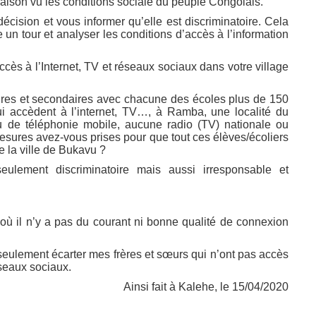
aison vu les conditions sociale du peuple Congolais.
écision et vous informer qu’elle est discriminatoire. Cela
 un tour et analyser les conditions d’accès à l’information
ès à l’Internet, TV et réseaux sociaux dans votre village
aires et secondaires avec chacune des écoles plus de 150
ui accèdent à l’internet, TV…, à Ramba, une localité du
au de téléphonie mobile, aucune radio (TV) nationale ou
mesures avez-vous prises pour que tout ces élèves/écoliers
e la ville de Bukavu ?
eulement discriminatoire mais aussi irresponsable et
ù il n’y a pas du courant ni bonne qualité de connexion
seulement écarter mes frères et sœurs qui n’ont pas accès
éseaux sociaux.
Ainsi fait à Kalehe, le 15/04/2020