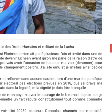
ste des Droits Humains et militant de la Lucha.
si Florimond m’en ait parlé plusieurs fois et invité dans une de
t de devenir luchéen avant qu’on me parle de la raison d’être de
je pouvais avoir l’occasion de hausser ma voix (dénoncer) pour
e changement positifs. J’ai été ému et je m’étais ainsi décidé
êter et relâcher sans aucune caution lors d’une marche pacifique
ier électoral des élections prévues en 2018, que j’ai bravé ma
 dans la légalité, et la dignité je dois être tranquille.
n de mon pays ni avoir le courage de le lire, mais depuis que je
onnaître un fait réputé constitutionnel tout comme connaître
 voir d’ici 20230, plusieurs Congolais changés leur mentalité,