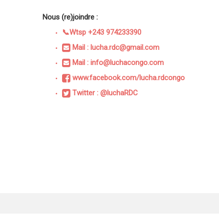
Nous (re)joindre :
📞Wtsp +243 974233390
Mail : lucha.rdc@gmail.com
Mail : info@luchacongo.com
www.facebook.com/lucha.rdcongo
Twitter : @luchaRDC