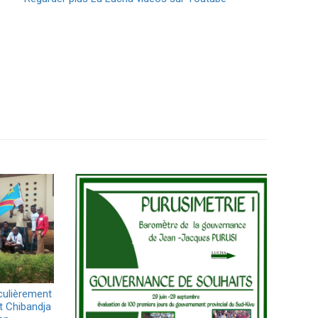
culièrement
et Chibandja