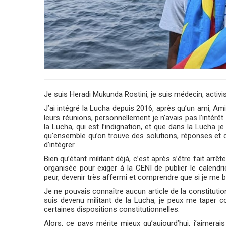
Je suis Heradi Mukunda Rostini, je suis médecin, activi
J’ai intégré la Lucha depuis 2016, après qu’un ami, Ami
leurs réunions, personnellement je n’avais pas l’intérê
la Lucha, qui est l’indignation, et que dans la Lucha 
qu’ensemble qu’on trouve des solutions, réponses et d
d’intégrer.
Bien qu’étant militant déjà, c’est après s’être fait arr
organisée pour exiger à la CENI de publier le calendr
peur, devenir très affermi et comprendre que si je me bats
Je ne pouvais connaître aucun article de la constitutio
suis devenu militant de la Lucha, je peux me taper c
certaines dispositions constitutionnelles.
Alors, ce pays mérite mieux qu’aujourd’hui, j’aimerais