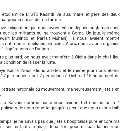
étudiant de L’ISTD Kasindi. Je suis marié et père des deux
riat pour la survie de ma famille.
grave indignation que nous avons vécue depuis longtemps dans
ns que les militants qui se trouvent à Goma. Un jour, la même
wart Muhindo et Parfait Muhani), ils nous avaient montré
ous ont montré quelques principes. Alors, nous avions organisé
f d’opérations de l’action.
 plus tard, on nous avait transféré à Oicha dans le chef-lieu
à condition de laisser la lutte.
bye Kabila. Nous étions arrêtés et le même jour nous étions
s 17 personnes dont 2 personnes à Oicha et 15 au parquet de
à la retraite nationale du mouvement, malheureusement j’étais en
s.
ci a Kasindi comme aussi nous avions fait une action a 4
oliciers de nous fouetter jusqu’au point que nous avons failli
 temps, je ne savais pas que j’étais hospitalisé pure encore ma
rmi ses enfants, mais je ténu fort pour ne pas lâcher mon