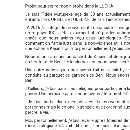
Projet pour écrire mon histoire dans la LUCHA
Je suis Fidèle Mutupeke âgé de 30 ans actuellement 
enfants filles ORIELLE et ODELINE. Je fais l’entrepreneu
A 2016 j’ai intégré le mouvement Lucha suite d’une 
notre pays RDC. J’étais vraiment attiré par les actio
année que nous avions reçu deux luchologues (Ste
comment on fait la lutte dans la non-violence et ils n
une action à Kasindi où moi personnellement j’étais che
Nous étions amenés au cachot de Kasindi et deux jours
du territoire de Beni. Le lendemain, on nous avait libéré 
Une autre action que nous avons fait qui disait bye-
conduits au parquet de garnison de Beni. Nous étion
Beni.
D’ailleurs, j’étais parmi les délégués pour participer 
prison. Une semaine après, nous avons été tous libéré
Je fais partie dans des activités du mouvement i
personnes mais le colonel Ngonzela avait ordonné aux p
perdre la vie.
Moi, personnellement, j’étais réveillé après 8heures de
mère biologique m’avait dit que je ne suis plus pa