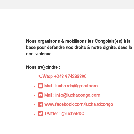
Nous organisons & mobilisons les Congolais(es) à la
base pour défendre nos droits & notre dignité, dans la
non-violence.
Nous (re)joindre :
📞Wtsp +243 974233390
Mail : lucha.rdc@gmail.com
Mail : info@luchacongo.com
www.facebook.com/lucha.rdcongo
Twitter : @luchaRDC