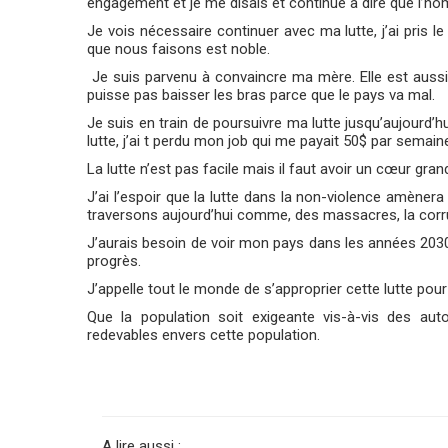
engagement et je me disais et continue à dire que l’
Je vois nécessaire continuer avec ma lutte, j’ai pris 
que nous faisons est noble.
Je suis parvenu à convaincre ma mère. Elle est aussi,
puisse pas baisser les bras parce que le pays va mal.
Je suis en train de poursuivre ma lutte jusqu’aujourd’
lutte, j’ai t perdu mon job qui me payait 50$ par semain
La lutte n’est pas facile mais il faut avoir un cœur gran
J’ai l’espoir que la lutte dans la non-violence amène
traversons aujourd’hui comme, des massacres, la corru
J’aurais besoin de voir mon pays dans les années 2030 un
progrès.
J’appelle tout le monde de s’approprier cette lutte pou
Que la population soit exigeante vis-à-vis des auto
redevables envers cette population.
A lire aussi :