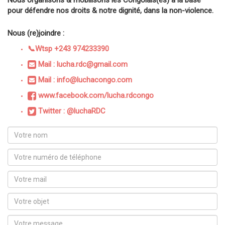
Nous organisons & mobilisons les Congolais(es) à la base
pour défendre nos droits & notre dignité, dans la non-violence.
Nous (re)joindre :
📞Wtsp +243 974233390
Mail : lucha.rdc@gmail.com
Mail : info@luchacongo.com
www.facebook.com/lucha.rdcongo
Twitter : @luchaRDC