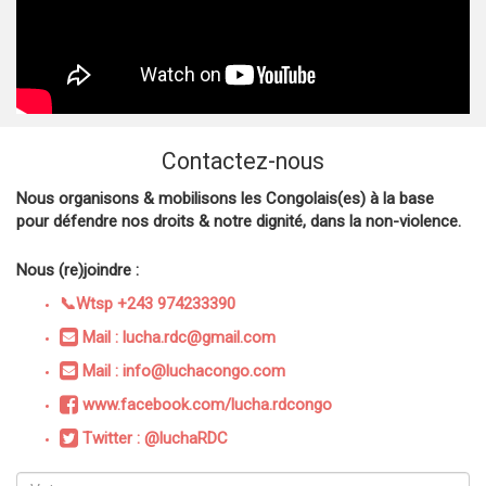
Contactez-nous
Nous organisons & mobilisons les Congolais(es) à la base
pour défendre nos droits & notre dignité, dans la non-violence.
Nous (re)joindre :
📞Wtsp +243 974233390
Mail : lucha.rdc@gmail.com
Mail : info@luchacongo.com
www.facebook.com/lucha.rdcongo
Twitter : @luchaRDC