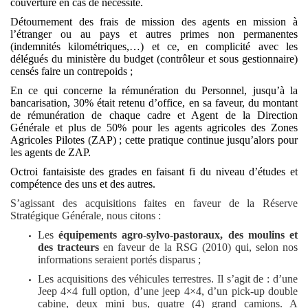
couverture en cas de nécessité.
Détournement des frais de mission des agents en mission à
l’étranger ou au pays et autres primes non permanentes
(indemnités kilométriques,…) et ce, en complicité avec les
délégués du ministère du budget (contrôleur et sous gestionnaire)
censés faire un contrepoids ;
En ce qui concerne la rémunération du Personnel, jusqu’à la
bancarisation, 30% était retenu d’office, en sa faveur, du montant
de rémunération de chaque cadre et Agent de la Direction
Générale et plus de 50% pour les agents agricoles des Zones
Agricoles Pilotes (ZAP) ; cette pratique continue jusqu’alors pour
les agents de ZAP.
Octroi fantaisiste des grades en faisant fi du niveau d’études et
compétence des uns et des autres.
S’agissant des acquisitions faites en faveur de la Réserve
Stratégique Générale, nous citons :
Les
équipements agro-sylvo-pastoraux, des moulins et
des tracteurs
en faveur de la RSG (2010) qui, selon nos
informations seraient portés disparus ;
Les acquisitions des véhicules terrestres. Il s’agit de : d’une
Jeep 4×4 full option, d’une jeep 4×4, d’un pick-up double
cabine, deux mini bus, quatre (4) grand camions. A