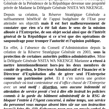
Générale de la Présidence de la République devenue
une propriété
privée de Madame la Déléguée Générale NSITA WA NKENGE.
Depuis sa création, la Réserve Stratégique Générale a
suffisamment bénéficié de l’appui budgétaire de l’Etat pour
atteindre ses objectifs
mais il est fort malheureusement de
constater que rien n’a été fait dans le sens de la mission
allouée à l’Entreprise, de son objet social ainsi que de l’intérêt
général de la République si ce n’est que
des opérations de
saupoudrage pour tromper l’autorité et l’opinion publique.
En effet, à l’absence du Conseil d’Administration depuis la
création de la Réserve Stratégique Générale en 2003,
sous la
protection de
certaines autorités politico-administrative
, Mme
la Déléguée Générale NSITA WA NKENGE Marianne
a réussi à
mettre intentionnellement hors-jeu les deux membres de
comité de gestion, le Directeur Administratif et Financier et le
Directeur d’Exploitation afin de gérer seul l’Entreprise
comme un patrimoine privé
. Et il s’en suivra une
gestion
caporalisée où tout contestateur est d’office chassé de l’Entreprise
avec un
seul motif :
désertion
, sans aucune indemnité ni
attestation de service presté c’est à dire elle instruit les policiers
commis à la garde du bâtiment administratif de la RSG de
bloquer l’entrée à l’Agent concerné, à même temps, son service
du personnel vous marque absent bien sûr sur son instruction
jusqu’à faire dix (10) d’absences pour que un procès-verbal de