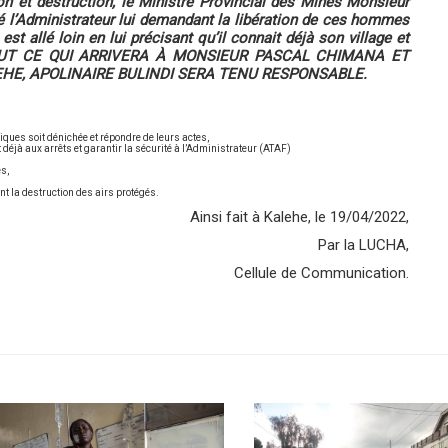
ion et destruction, le Ministre Provincial des Mines Monsieur
 l’Administrateur lui demandant la libération de ces hommes
st allé loin en lui précisant qu’il connait déjà son village et
oi, TOUT CE QUI ARRIVERA À MONSIEUR PASCAL CHIMANA ET
HE, APOLINAIRE BULINDI SERA TENU RESPONSABLE.
iques soit dénichée et répondre de leurs actes,
déjà aux arrêts et garantir la sécurité à l’Administrateur (ATAF)
es,
,
t la destruction des airs protégés.
Ainsi fait à Kalehe, le 19/04/2022,
Par la LUCHA,
Cellule de Communication.