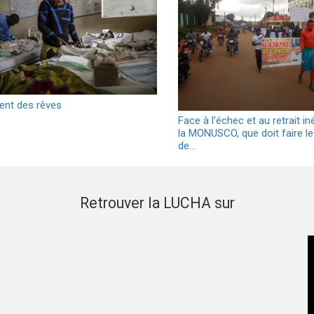
ient des rêves
Face à l’échec et au retrait in
la MONUSCO, que doit faire le
de…
Retrouver la LUCHA sur