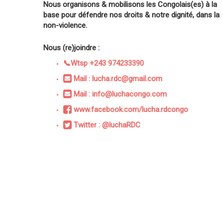
Nous organisons & mobilisons les Congolais(es) à la
base pour défendre nos droits & notre dignité, dans la
non-violence.
Nous (re)joindre :
📞Wtsp +243 974233390
Mail : lucha.rdc@gmail.com
Mail : info@luchacongo.com
www.facebook.com/lucha.rdcongo
Twitter : @luchaRDC