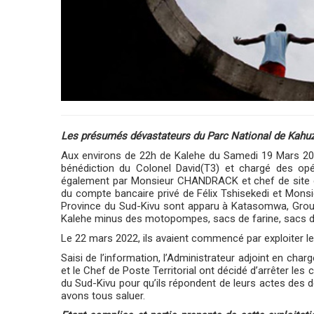
Les présumés dévastateurs du Parc National de Kahuz
Aux environs de 22h de Kalehe du Samedi 19 Mars 202
bénédiction du Colonel David(T3) et chargé des op
également par Monsieur CHANDRACK et chef de site d
du compte bancaire privé de Félix Tshisekedi et Mons
Province du Sud-Kivu sont apparu à Katasomwa, Group
Kalehe minus des motopompes, sacs de farine, sacs de
Le 22 mars 2022, ils avaient commencé par exploiter le 
Saisi de l’information, l’Administrateur adjoint en cha
et le Chef de Poste Territorial ont décidé d’arrêter les
du Sud-Kivu pour qu’ils répondent de leurs actes des d
avons tous saluer.