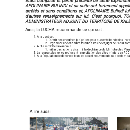
Etant complice et partie prenante de cette exploitat
APOLINAIRE BULINDI et sa suite ont fortement appelé
arrêtés et sans conditions et, APOLINAIRE Bulindi lui e
d’autres renseignements sur lui. C’est pourqu
ADMINISTRATEUR ADJOINT DU TERRITOIRE DE KALE
Ainsi, la LUCHA recommande ce qui suit :
A la Justice :
Ouvrir des enquêtes judicaires pour que cette bande des inciv
Organiser une chambre foraine à kalehe et juger ceux qui sont 
A l’Assemblée Provinciale :
Initier des actions visant à la déchéance du Ministre des Min
Le respect des textes régissant l’exploitation des sites miniers en RDC
A la Population de dénoncer tous les cas et mouvements suspects visan
A lire aussi :