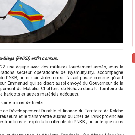
i-Biega (PNKB) enfin connus.
2, une équipe avec des militaires lourdement armés, sous la
érations secteur opérationnel de Nyamunyunyi, accompagné
u PNKB, un certain Jules qui se faisait passé comme gérant
ieur Emmanuel qui se disait aussi envoyé du Gouverneur de la
ement de Mubuku, Chefferie de Buhavu dans le Territoire de
 haricots et autres matériels adéquats.
carré minier de Bileta.
rge de Développement Durable et finance du Territoire de Kalehe
 creuseurs et le transmettre auprès du Chef de l’ANR provinciale
estructions et exploitation illégale du PNKB ; un acte que nous