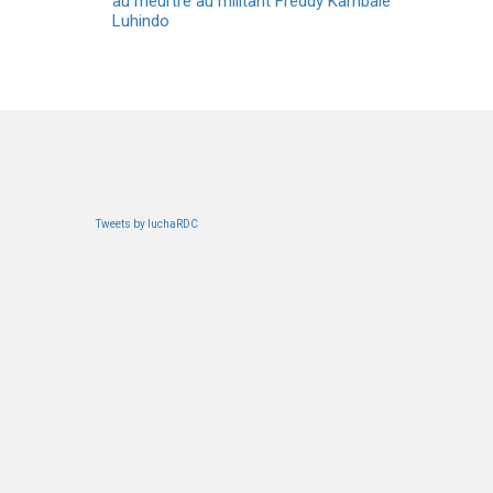
au meurtre au militant Freddy Kambale
Luhindo
Tweets by luchaRDC