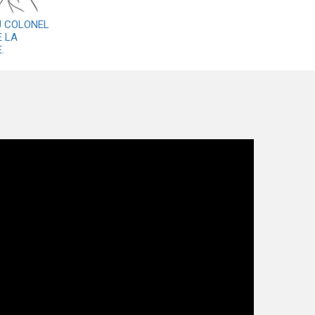
AU COLONEL
 LA
.