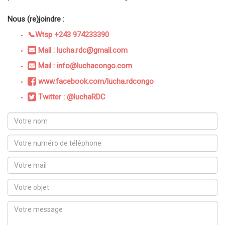
Nous (re)joindre :
📞Wtsp +243 974233390
Mail : lucha.rdc@gmail.com
Mail : info@luchacongo.com
www.facebook.com/lucha.rdcongo
Twitter : @luchaRDC