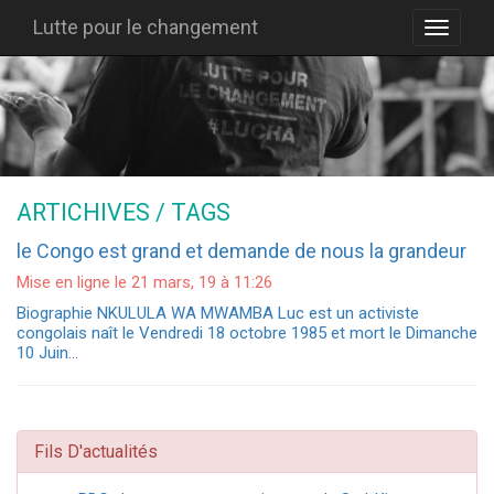
Lutte pour le changement
ARTICHIVES / TAGS
le Congo est grand et demande de nous la grandeur
Mise en ligne le 21 mars, 19 à 11:26
Biographie NKULULA WA MWAMBA Luc est un activiste
congolais naît le Vendredi 18 octobre 1985 et mort le Dimanche
10 Juin…
Fils D'actualités