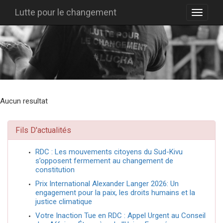
Lutte pour le changement
Aucun resultat
Fils D'actualités
RDC : Les mouvements citoyens du Sud-Kivu
s’opposent fermement au changement de
constitution
Prix International Alexander Langer 2026: Un
engagement pour la paix, les droits humains et la
justice climatique
Votre Inaction Tue en RDC : Appel Urgent au Conseil