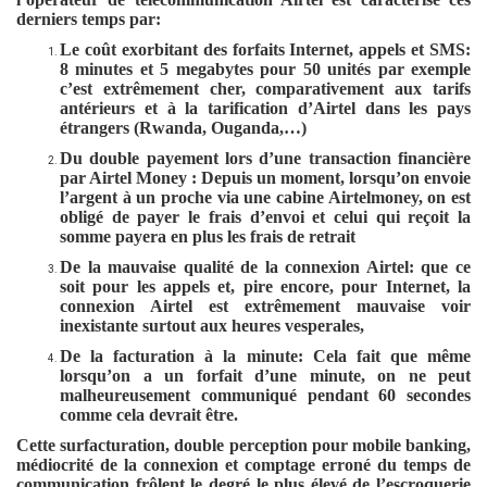
derniers temps par:
Le coût exorbitant des forfaits Internet, appels et SMS:
8 minutes et 5 megabytes pour 50 unités par exemple
c’est extrêmement cher, comparativement aux tarifs
antérieurs et à la tarification d’Airtel dans les pays
étrangers (Rwanda, Ouganda,…)
Du double payement lors d’une transaction financière
par Airtel Money : Depuis un moment, lorsqu’on envoie
l’argent à un proche via une cabine Airtelmoney, on est
obligé de payer le frais d’envoi et celui qui reçoit la
somme payera en plus les frais de retrait
De la mauvaise qualité de la connexion Airtel: que ce
soit pour les appels et, pire encore, pour Internet, la
connexion Airtel est extrêmement mauvaise voir
inexistante surtout aux heures vesperales,
De la facturation à la minute: Cela fait que même
lorsqu’on a un forfait d’une minute, on ne peut
malheureusement communiqué pendant 60 secondes
comme cela devrait être.
Cette surfacturation, double perception pour mobile banking,
médiocrité de la connexion et comptage erroné du temps de
communication frôlent le degré le plus élevé de l’escroquerie